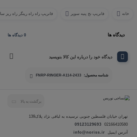
خانه
فانریپ نخ پنبه سوپر
فانریپ راه راه رینگر راه ریز سا
دیدگاه ها
0 دیدگاه ها
دیدگاه خود را درباره این کالا بنویسید
شناسه محصول:
FNRP-RINGER-A114-2433
برگشت به بالا
تهران خیابان فلسطین جنوبی نرسیده به لبافی نژاد پلاک139
09123129693
02166410580
آدرس ایمیل
info@noriss.ir