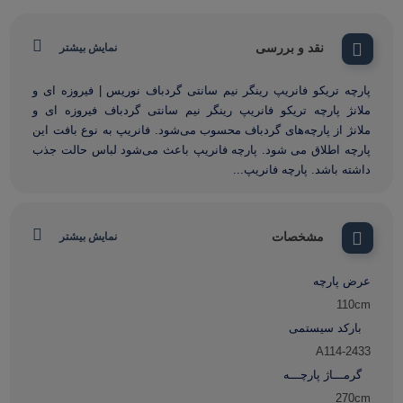
نقد و بررسی
نمایش بیشتر
پارچه تریکو فانریپ رینگر نیم سانتی گردباف نوریس | فیروزه ای و
ملانژ پارچه تریکو فانریپ رینگر نیم سانتی گردباف فیروزه ای و
ملانژ از پارچه‌های گردباف محسوب می‌شود. فانریپ به نوع بافت این
پارچه اطلاق می شود. پارچه فانریپ باعث می‌شود لباس حالت جذب
داشته باشد. پارچه فانریپ...
مشخصات
نمایش بیشتر
عرض پارچه
110cm
بارکد سیستمی
A114-2433
گرمـــاژ پارچـــه
270cm