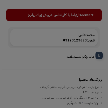
<center>ارتباط با کارشناس فروش (واتس‌اپ)
محمدخانی
تلفن:
09123129693
ثبات رنگ | کیفیت بافت
ویژگی‌های محصول
نوع پارچه
تریکو فانریپ رینگر نیم سانتی گردباف
:
نوع نخ
1.28
:
نوع طرح
رینگر راه راه دو سانتی در نیم سانتی
:
وزن متوسط
20 کیلوگرم
: