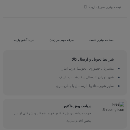
قیمت بهتری سراغ دارید؟
ضمانت بهترین قیمت
صرفه جویی در زمان
خرید آنلاین پارچه
شرایط تحویل و ارسال کالا
مشتریان حضوری : تحویــل درب انبار
شهر تهران : ارسال سفارشــات با پیک
سایر شهرستانـها : ارســال با بــاربـــری
دریافت پیش فاکتور
جهت دریافت پیش فاکتور خرید، همکار و شرکتی از این
بخش اقدام نمایید.