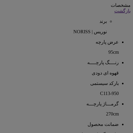
مشخصات
بازگشت
برند
نوریس | NORISS
عرض پارچه
95cm
رنــــگ پارچــــه
قهوه ای دودی
بارکد سیستمی
C113-950
گرمـــاژ پارچـــه
270cm
ضمانت محصول