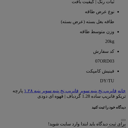
ثبات رنگ | کیفیت بافت
نوع عرض طاقه
طاقه بغل بسته (عرض بسته)
وزن متوسط طاقه
20kg
کد سفارش
07ORD03
فینیش کامپکت
DY/TU
خانه
فانریپ نخ پنبه سوپر
فانریپ نخ پنبه سوپر پنبه ۱.۲۸
پارچه
تریکو فانریپ ساده 1.28 گردباف | قهوه ای دودی
دیدگاه خود را ثبت کنید
برای ثبت دیدگاه باید ابتدا وارد سایت شوید!