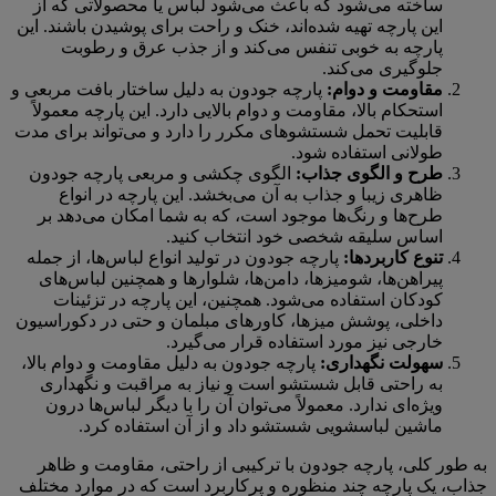
ساخته می‌شود که باعث می‌شود لباس یا محصولاتی که از
این پارچه تهیه شده‌اند، خنک و راحت برای پوشیدن باشند. این
پارچه به خوبی تنفس می‌کند و از جذب عرق و رطوبت
جلوگیری می‌کند.
مقاومت و دوام:
پارچه جودون به دلیل ساختار بافت مربعی و
استحکام بالا، مقاومت و دوام بالایی دارد. این پارچه معمولاً
قابلیت تحمل شستشوهای مکرر را دارد و می‌تواند برای مدت
طولانی استفاده شود.
طرح و الگوی جذاب:
الگوی چکشی و مربعی پارچه جودون
ظاهری زیبا و جذاب به آن می‌بخشد. این پارچه در انواع
طرح‌ها و رنگ‌ها موجود است، که به شما امکان می‌دهد بر
اساس سلیقه شخصی خود انتخاب کنید.
تنوع کاربردها:
پارچه جودون در تولید انواع لباس‌ها، از جمله
پیراهن‌ها، شومیزها، دامن‌ها، شلوارها و همچنین لباس‌های
کودکان استفاده می‌شود. همچنین، این پارچه در تزئینات
داخلی، پوشش میزها، کاورهای مبلمان و حتی در دکوراسیون
خارجی نیز مورد استفاده قرار می‌گیرد.
سهولت نگهداری:
پارچه جودون به دلیل مقاومت و دوام بالا،
به راحتی قابل شستشو است و نیاز به مراقبت و نگهداری
ویژه‌ای ندارد. معمولاً می‌توان آن را با دیگر لباس‌ها درون
ماشین لباسشویی شستشو داد و از آن استفاده کرد.
به طور کلی، پارچه جودون با ترکیبی از راحتی، مقاومت و ظاهر
جذاب، یک پارچه چند منظوره و پرکاربرد است که در موارد مختلف