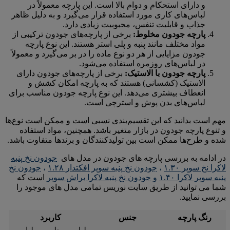
و دارای استحکام و دوام بالا است. این پارچه معمولاً در
لباس‌های کاری مورد استفاده قرار می‌گیرد و به دلیل ظاهر
جذاب و قابلیت تنفس، محبوبیت زیادی دارد.
پارچه جودون مخلوط:
برخی از پارچه‌های جودون ترکیبی از
مواد مختلف مانند پنبه و پلی استر هستند. این نوع پارچه
جودون مزایایی از هر دو نوع ماده را در بر می‌گیرد و معمولاً
در لباس‌های روزمره استفاده می‌شود.
پارچه جودون با الاستیک:
برخی از پارچه‌های جودون دارای
الاستیک (کشسانی) هستند که به پارچه امکان کشش و
انعطاف بیشتری می‌دهد. این نوع پارچه جودون مناسب برای
لباس‌های بدن پوش و استرچی است.
مهم است بدانید که این تقسیم‌بندی نسبی است و ممکن است نوع‌ها
و تنوع پارچه جودون در بازار متغیر باشد. همچنین، مواد استفاده
شده و طرح‌ها ممکن است بین تولیدکنندگان و برندها متفاوت باشد.
در ادامه به بررسی پارچه های جودون در مدل های
جودون نخ پنبه
لاکرا نخ سوپر ۱.۳۰
،
جودون نخ پنبه سوپر افکتدار ۱.۲۸
،
جودون نخ
پنبه سوپر لاکرا ۱.۴۰
و
جودون نخ پنبه لاکرا براش سوپر
است که
شما می توانید از طریق سایت نوریس تمامی مدل های موجود را
بررسی نمایید.
رنگ پارچه
جنس
کاربرد