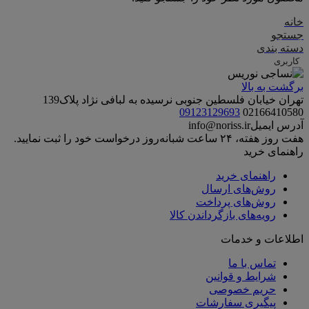
خانه
جستجو
دسته بندی
کاربری
برگشت به بالا
تهران خیابان فلسطین جنوبی نرسیده به لبافی نژاد پلاک139
09123129693
02166410580
آدرس ایمیل
info@noriss.ir
هفت روز هفته، ۲۴ ساعت شبانه‌روز درخواست خود را ثبت نمایید.
راهنمای خرید
راهنمای خرید
روش‌های ارسال
روش‌های پرداخت
رویه‌های بازگرداندن کالا
اطلاعات و خدمات
تماس با ما
شرایط و قوانین
حریم خصوصی
پیگیری سفارشات