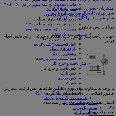
ماندانا سلانیک نخ پنبه سوپر براش ۳۰.۴۰.۵۰
مشتریان حضوری : تحویــل درب انبار
همه ماندانا سلانیک
شهر تهران : ارسال سفارشــات با پیک
دورو نخ پنبه سوپر وینیلون
سایر شهرستانـها : ارســال با بــاربـــری
دورو نخ پنبه سوپر وینیلون
دورو نخ پنبه سوپر وینیلون۱.۴۰
دریافت پیش فاکتور
همه دورو نخ پنبه سوپر وینیلون
ســـــایــــر پارچه‌ها
جهت دریافت پیش فاکتور خرید، همکار و شرکتی از این بخش اقدام
ســـــایــــر پارچه‌ها
نمایید.
چهارخونه طرح دار نخ پنبه
پارچه های رینگر
ویسکوز ۱۰۰٪
همه ســـــایــــر پارچه‌ها
کش بافت و خرج کار
کش بافت و خرج کار
کش نازک
کش ضخیم
کش تیپ
یقه و مچ
با توجه به متفاوت بودن وزن میانگین طاقه ها، پس از ثبت سفارش،
همه کش بافت و خرج کار
فاکتور اصلاحی برای شما صادر می گردد.
همه محصولات و پارچه ها
امتیاز محصول
مجموع فرم
0
امتیاز ثبت شده
ثبت درخواست خرید
0
/5
تماس با نوریس
محصولات مشابه
پیج اینستاگرام