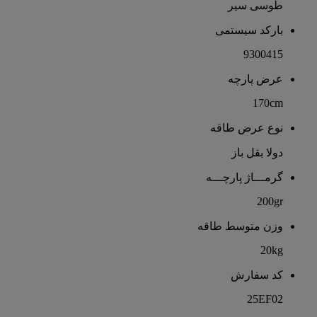
طوسی سیر
بارکد سیستمی
9300415
عرض پارچه
170cm
نوع عرض طاقه
دولا بقل باز
گرمـــاژ پارچـــه
200gr
وزن متوسط طاقه
20kg
کد سفارش
25EF02