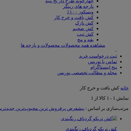
چهارخونه طرح دار نخ پنبه
پارچه های رینگر
ویسکوز ۱۰۰٪
کش بافت و خرج کار
کش نازک
کش ضخیم
کش تیپ
یقه و مچ
مشاهده همه محصولات محصولات و پارچه ها
ثبت درخواست خرید
تماس با نوریس
پیج اینستاگرام
مجله و مطالب تخصصی نوریس
خانه
کش بافت و خرج کار
نمایش
1
-
1
کالا از
1
مرتب‌سازی بر اساس :
پیشفرض
پرفروش ترین
محبوب‌ترین
جدیدتری
کش تریکو گردباف رنگبندی