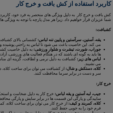
کاربرد استفاده از کش بافت و خرج کار
کش بافت و خرج کار به دلیل ویژگی های منحصر به فرد خود، کاربردهای 
شما عزیزان قرار خواهیم داد. زیرا هر مدل پارچه با توجه به ویژگی
کشبافت:
یقه، آستین، سرآستین و پایین تنه لباس:
کشسانی بالای کشبافت، آ
می کند. این خاصیت باعث می شود تا لباس به راحتی پوشیده و 
جوراب، شورت، تیشرت و شلوار ورزشی:
به دلیل خاصیت کشسا
ها باید به گونه ای باشند که در هنگام فعالیت های ورزشی، آزاد
لباس های زیر:
کشبافت به دلیل نرمی و لطافت، گزینه ای مناس
می نشیند.
کلاه، دستکش و شال:
از کشبافت می توان برای ساخت کلاه، د
سر و دست در برابر سرما محافظت کنند.
خرج کار:
جیب، لبه آستین و یقه لباس:
خرج کار به دلیل ضخامت و استحکام 
ساییدگی و پارگی این قسمت ها در برابر سایش و پارگی محا
کلاه، کمربند و کیف:
از خرج کار می توان برای ساخت کلاه، کمرب
فرم خود را به خوبی حفظ کنند.
رومبلی، رومیزی و پرده:
خرج کار به دلیل ضخامت و تراکم بالا،