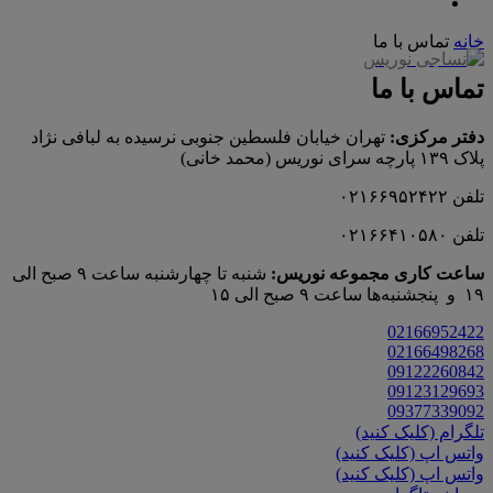
خانه
تماس با ما
تماس با ما
دفتر مرکزی:
تهران خیابان فلسطین جنوبی نرسیده به لبافی نژاد
پلاک ۱۳۹ پارچه‌ سرای نوريس (محمد خانی)
تلفن ۰۲۱۶۶۹۵۲۴۲۲
تلفن ۰۲۱۶۶۴۱۰۵۸۰
ساعت کاری مجموعه نوریس:
شنبه تا چهارشنبه ساعت ۹ صبح الی
۱۹ و پنجشنبه‌ها ساعت ۹ صبح الی ۱۵
02166952422
02166498268
09122260842
09123129693
09377339092
تلگرام (کلیک کنید)
واتس اپ (کلیک کنید)
واتس اپ (کلیک کنید)