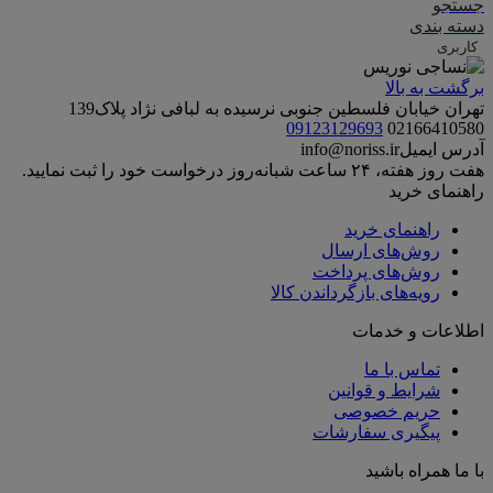
جستجو
دسته بندی
کاربری
برگشت به بالا
تهران خیابان فلسطین جنوبی نرسیده به لبافی نژاد پلاک139
09123129693
02166410580
آدرس ایمیل
info@noriss.ir
هفت روز هفته، ۲۴ ساعت شبانه‌روز درخواست خود را ثبت نمایید.
راهنمای خرید
راهنمای خرید
روش‌های ارسال
روش‌های پرداخت
رویه‌های بازگرداندن کالا
اطلاعات و خدمات
تماس با ما
شرایط و قوانین
حریم خصوصی
پیگیری سفارشات
با ما همراه باشید