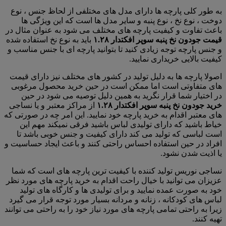
به طور کلی پارچه ها دارای مدل های مختلفی از لحاظ جنس ، نوع
دوخت ، نوع نخ ، نوع پنبه و سایر مدل ها است که این ویژگی ها
باعث تفاوت و کیفیت پارچه های مختلف می شود به عنوان مثال در
قیمت جودون نخ پنبه سوپر افکتدار ۱.۲۸
باید به نوع نخ استفاده شده
و جنس پارچه توجه زیادی کنید تا بتوانید پارچه ای با جنس مناسب و
کیفیت بالایی خریداری نمایید.
اصولا پارچه ها به دلیل تولید در کشور های مختلف نیز دارای قیمت
های متفاوتی است اما ممکن است در حین خرید محصول مرغوبی
در اختیار شما قرار نگرید به همین دلیل توصیه می شود در حین
خرید جودون نخ پنبه سوپر افکتدار ۱.۲۸
از مراکز معتبر و یا نساجی
های معتبر اقدام به خرید پارچه خود نمایید. این امر چه در صورتی که
خیاط باشید که دارای تولیدی لباس باشید فرقی نمیکند مهم این
است لباسی که تولید می کند دارای کیفیت و جنس خوبی باشد تا
افراد در حین استفاده احساس راحتی کنند و باعث ایجاد حساسیت و
یا اذیت شدن نشود.
نساجی نوریس تولید کننده با کیفیت ترین پارچه های است که شما
عزیزان می توانید با خیال راحت اقدام به خرید پارچه های مورد نظر
خود به صورت عمده نمایید و برای تولیدی ها و کارگاه های تولید
لباس های کودکانه ، زنانه و مردانه بسیار مورد توجه قرار می گیرد
زیرا به راحتی تمامی پارچه های مورد نیاز خود را به راحتی می توانند
تهیه کنند.