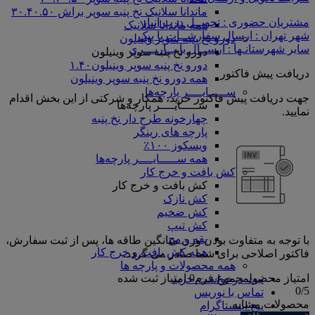
ماندانا سلانیک نخ پنبه سوپر براش ۳۰.۴۰.۵۰
مشتریان حضوری : تحویــل درب انبار
همه ماندانا سلانیک
شهر تهران : ارسال سفارشــات با پیک
دورو نخ پنبه سوپر وینیلون
سایر شهرستانـها : ارســال با بــاربـــری
دورو نخ پنبه سوپر وینیلون
دورو نخ پنبه سوپر وینیلون۱.۴۰
دریافت پیش فاکتور
همه دورو نخ پنبه سوپر وینیلون
ســـــایــــر پارچه‌ها
جهت دریافت پیش فاکتور خرید، همکار و شرکتی از این بخش اقدام
ســـــایــــر پارچه‌ها
نمایید.
چهارخونه طرح دار نخ پنبه
پارچه های رینگر
ویسکوز ۱۰۰٪
همه ســـــایــــر پارچه‌ها
کش بافت و خرج کار
کش بافت و خرج کار
کش نازک
کش ضخیم
کش تیپ
یقه و مچ
با توجه به متفاوت بودن وزن میانگین طاقه ها، پس از ثبت سفارش،
همه کش بافت و خرج کار
فاکتور اصلاحی برای شما صادر می گردد.
همه محصولات و پارچه ها
امتیاز محصول
مجموع فرم
0
امتیاز ثبت شده
ثبت درخواست خرید
0
/5
تماس با نوریس
محصولات مشابه
پیج اینستاگرام