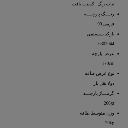
ثبات رنگ | کیفیت بافت
رنــــگ پارچــــه
فرمی 99
بارکد سیستمی
6302044
عرض پارچه
170cm
نوع عرض طاقه
دولا بقل باز
گرمـــاژ پارچـــه
200gr
وزن متوسط طاقه
20kg