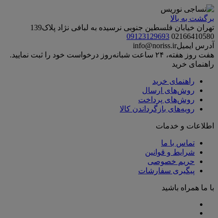
برگشت به بالا
تهران خیابان فلسطین جنوبی نرسیده به لبافی نژاد پلاک139
09123129693
02166410580
آدرس ایمیل
info@noriss.ir
هفت روز هفته، ۲۴ ساعت شبانه‌روز درخواست خود را ثبت نمایید.
راهنمای خرید
راهنمای خرید
روش‌های ارسال
روش‌های پرداخت
رویه‌های بازگرداندن کالا
اطلاعات و خدمات
تماس با ما
شرایط و قوانین
حریم خصوصی
پیگیری سفارشات
با ما همراه باشید