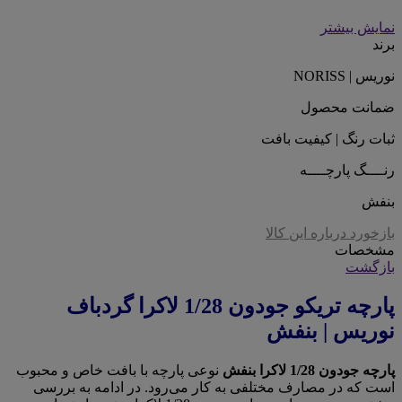
نمایش بیشتر
برند
نوریس | NORISS
ضمانت محصول
ثبات رنگ | کیفیت بافت
رنــــگ پارچــــه
بنفش
بازخورد درباره این کالا
مشخصات
بازگشت
پارچه تریکو جودون 1/28 لاکرا گردباف
نوریس | بنفش
پارچه جودون 1/28 لاکرا بنفش
نوعی پارچه با بافت خاص و محبوب
است که در مصارف مختلفی به کار می‌رود. در ادامه به بررسی