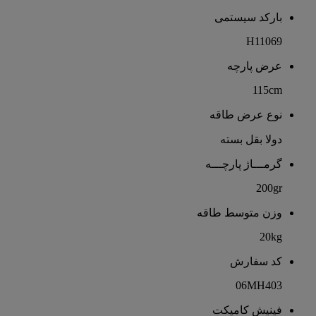
بارکد سیستمی
H11069
عرض پارچه
115cm
نوع عرض طاقه
دولا بقل بسته
گرمـــاژ پارچـــه
200gr
وزن متوسط طاقه
20kg
کد سفارش
06MH403
فینیش کامپکت