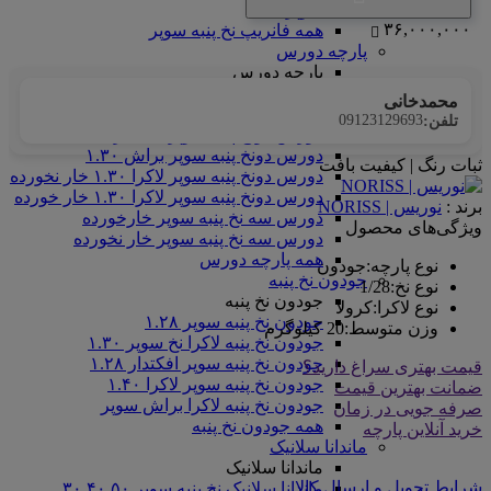
سوپر
۳۶,۰۰۰,۰۰۰
همه فانریپ نخ پنبه سوپر
پارچه دورس
پارچه دورس
دورس گالکسی
محمدخانی
دورس دونخ پنبه رینگر
09123129693
تلفن:
دورس دونخ پنبه سوپر افکتدار ۱.۳۰
دورس دونخ پنبه سوپر براش ۱.۳۰
ثبات رنگ | کیفیت بافت
دورس دونخ پنبه سوپر لاکرا ۱.۳۰ خار نخورده
دورس دونخ پنبه سوپر لاکرا ۱.۳۰ خار خورده
برند :
نوریس | NORISS
دورس سه نخ پنبه سوپر خارخورده
ویژگی‌های محصول
دورس سه نخ پنبه سوپر خار نخورده
همه پارچه دورس
نوع پارچه
:
جودون
جودون نخ پنبه
نوع نخ
:
1/28
جودون نخ پنبه
نوع لاکرا
:
کرولا
جودون نخ پنبه سوپر ۱.۲۸
وزن متوسط
:
20 کیلوگرم
جودون نخ پنبه لاکرا نخ سوپر ۱.۳۰
جودون نخ پنبه سوپر افکتدار ۱.۲۸
قیمت بهتری سراغ دارید؟
جودون نخ پنبه سوپر لاکرا ۱.۴۰
ضمانت بهترین قیمت
جودون نخ پنبه لاکرا براش سوپر
صرفه جویی در زمان
همه جودون نخ پنبه
خرید آنلاین پارچه
ماندانا سلانیک
ماندانا سلانیک
شرایط تحویل و ارسال کالا
ماندانا سلانیک نخ پنبه سوپر ۳۰.۴۰.۵۰