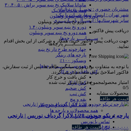
ماندانا سلانیک نخ پنبه سوپر براش ۳۰.۴۰.۵۰
مشتریان حضوری : تحویــل درب انبار
همه ماندانا سلانیک
شهر تهران : ارسال سفارشــات با پیک
دورو نخ پنبه سوپر وینیلون
سایر شهرستانـها : ارســال با بــاربـــری
دورو نخ پنبه سوپر وینیلون
دورو نخ پنبه سوپر وینیلون۱.۴۰
دریافت پیش فاکتور
همه دورو نخ پنبه سوپر وینیلون
ســـــایــــر پارچه‌ها
جهت دریافت پیش فاکتور خرید، همکار و شرکتی از این بخش اقدام
ســـــایــــر پارچه‌ها
نمایید.
چهارخونه طرح دار نخ پنبه
پارچه های رینگر
ویسکوز ۱۰۰٪
همه ســـــایــــر پارچه‌ها
با توجه به متفاوت بودن وزن میانگین طاقه ها، پس از ثبت سفارش،
کش بافت و خرج کار
فاکتور اصلاحی برای شما صادر می گردد.
کش بافت و خرج کار
امتیاز محصول
مجموع فرم
0
امتیاز ثبت شده
کش نازک
0
/5
کش ضخیم
محصولات مشابه
کش تیپ
قیمت هر طاقه
یقه و مچ
همه کش بافت و خرج کار
همه محصولات و پارچه ها
پارچه تریکو جودون 1/28 لاکرا گردباف نوریس | نارنجی
ثبت درخواست خرید
تماس با نوریس
پیج اینستاگرام
۳۶,۰۰۰,۰۰۰
قیمت هر طاقه