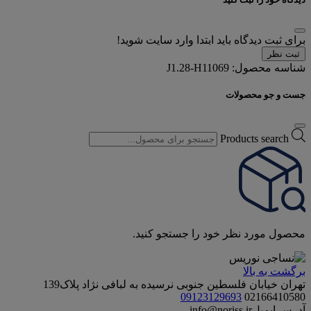
برای ثبت دیدگاه باید ابتدا وارد سایت شوید!
ثبت نظر
شناسه محصول:
J1.28-H11069
جست و جو محصولات
Products search
محصول مورد نظر خود را جستجو کنید.
برگشت به بالا
تهران خیابان فلسطین جنوبی نرسیده به لبافی نژاد پلاک139
09123129693
02166410580
آدرس ایمیل
info@noriss.ir