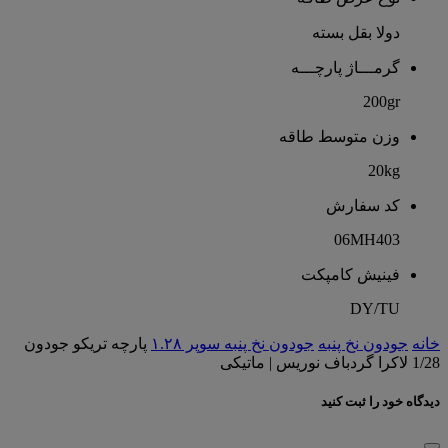
دولا بقل بسته
گرمـــاژ پارچـــه
200gr
وزن متوسط طاقه
20kg
کد سفارش
06MH403
فینیش کامپکت
DY/TU
خانه
جودون نخ پنبه
جودون نخ پنبه سوپر ۱.۲۸
پارچه تریکو جودون
1/28 لاکرا گردباف نوریس | ماتیکی
دیدگاه خود را ثبت کنید