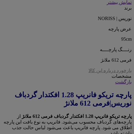
نمایش بیشتر
برند
نوریس | NORISS
عرض پارچه
95cm
رنــــگ پارچــــه
فرمی 612 ملانژ
بازخورد درباره این کالا
مشخصات
بازگشت
پارچه تریکو فانریپ 1.28 افکتدار گردباف
نوریس|فرمی 612 ملانژ
پارچه تریکو فانریپ 1.28 افکتدار گردباف فرمی 612 ملانژ
از
پارچه‌های گردباف محسوب می‌شود. فانریپ به نوع بافت این پارچه
اطلاق می شود. پارچه فانریپ باعث می‌شود لباس حالت جذب
داشته باشد.