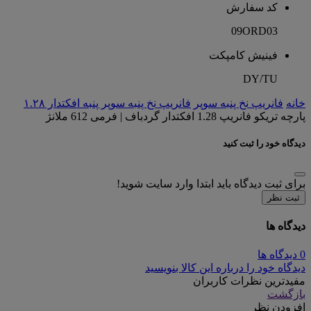
کد سفارش
09ORD03
فینیش کامپکت
DY/TU
خانه
فانریپ نخ پنبه سوپر
فانریپ نخ پنبه سوپر پنبه افکتدار ۱.۲۸
پارچه تریکو فانریپ 1.28 افکتدار گردباف | فرمی 612 ملانژ
دیدگاه خود را ثبت کنید
برای ثبت دیدگاه باید ابتدا وارد سایت شوید!
ثبت نظر
دیدگاه ها
0 دیدگاه ها
دیدگاه خود را درباره این کالا بنویسید
مفیدترین نظرات کاربران
بازگشت
افزودن نظر