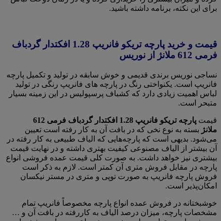
برای این نکته، برنامه داشته باشید.
قیمت و خرید پارچه تریکو فانریپ 1.28 افکتدار گردباف
فرمی 612 ملانژ از نوریس
نساجی نوریس برندی قدیمی و خوش سابقه در تولید و تکمیل پارچه
فانریپ است. یکنواختی رنگ در پارچه های فانریپ رنگی در تولید
لباس اهمیت زیادی دارد که کشباف پرسپولیس در این زمینه بسیار
متبحر است.
قیمت
پارچه تریکو فانریپ 1.28 افکتدار گردباف فرمی 612
ملانژ
بسته به نوع نخی که در بافت آن به کار رفته است تعیین
می‌شود. بدیهی است که پارچه‌هایی که الیاف طبیعی به کار رفته در
آن بیشتر از الیاف مصنوعی کیفیت بهتری داشته و در نهایت قیمت
بیشتری نیز خواهد داشت. به صورت کلی قیمت عمده فروشی انواع
پارچه در مقابل فروش متری آن کمتر است. لازم به ذکر است
فروش پارچه فانریپ به صورت توپی و متری در مستر نیکسان
امکان‌پذیر است.
خوشبختانه در فروش عمده انواع پارچه مخصوصاً فانریپ تمام
مشخصات پارچه، میزان درصد الیاف به کاررفته در بافت آن و …