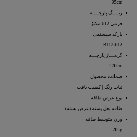
95cm
رنــــگ پارچــــه
فرمی 612 ملانژ
بارکد سیستمی
B112-612
گرمـــاژ پارچـــه
270cm
ضمانت محصول
ثبات رنگ | کیفیت بافت
نوع عرض طاقه
طاقه بغل بسته (عرض بسته)
وزن متوسط طاقه
20kg