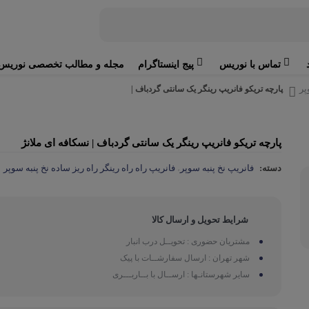
تماس با نوریس
پیج اینستاگرام
مجله و مطالب تخصصی نوریس
پر
پارچه تریکو فانریپ رینگر یک سانتی گردباف |
پارچه تریکو فانریپ رینگر یک سانتی گردباف | نسکافه ای ملانژ
دسته:
فانریپ نخ پنبه سوپر
فانریپ راه راه رینگر راه ریز ساده نخ پنبه سوپر
،
شرایط تحویل و ارسال کالا
مشتریان حضوری : تحویــل درب انبار
شهر تهران : ارسال سفارشــات با پیک
سایر شهرستانـها : ارســال با بــاربـــری