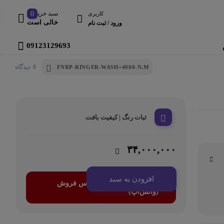
سبد خرید
0
کاربری
خالی است
ورود / ثبت نام
09123129693
0 دیدگاه
FNRP-RINGER-WASH+4000-N.M
ثبات رنگ | کیفیت بافت
۳۴,۰۰۰,۰۰۰
افزودن به سبد
<center>ارتباط با کارشناس فروش
(واتس‌اپ)