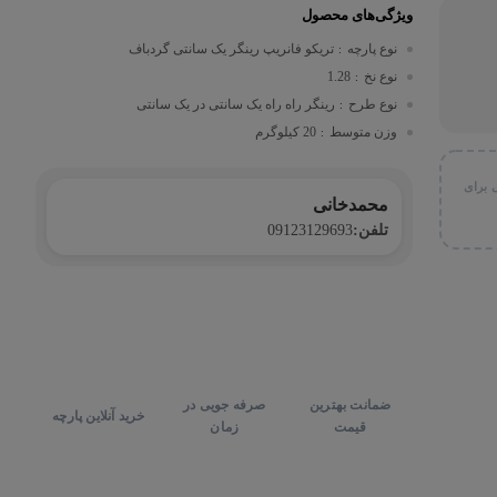
ویژگی‌های محصول
نوع پارچه
تریکو فانریپ رینگر یک سانتی گردباف
:
نوع نخ
1.28
:
نوع طرح
رینگر راه راه یک سانتی در یک سانتی
:
وزن متوسط
20 کیلوگرم
:
 برای
محمدخانی
تلفن:
09123129693
ضمانت بهترین
صرفه جویی در
خرید آنلاین پارچه
قیمت
زمان