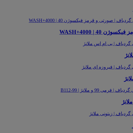
 40 | WASH+4000
انژ
انژ