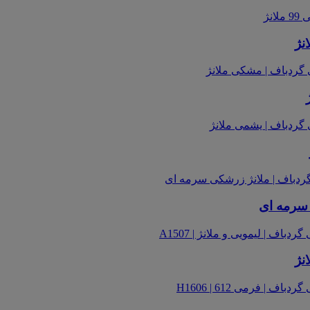
 سرمه ای
نژ