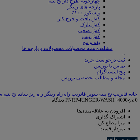
چهارخونه طرح دار نخ پنبه
پارچه های رینگر
ویسکوز ۱۰۰٪
کش بافت و خرج کار
کش نازک
کش ضخیم
کش تیپ
یقه و مچ
مشاهده همه محصولات محصولات و پارچه ها
ثبت درخواست خرید
تماس با نوریس
پیج اینستاگرام
مجله و مطالب تخصصی نوریس
خانه
فانریپ نخ پنبه سوپر
فانریپ راه راه رینگر راه ریز ساده نخ پنبه 
0 دیدگاه
FNRP-RINGER-WASH+4000-yz
افزودن به علاقه‌مندی‌ها
اشتراک گذاری
مرا مطلع کن
نمودار قیمت
قیمت هر طاقه