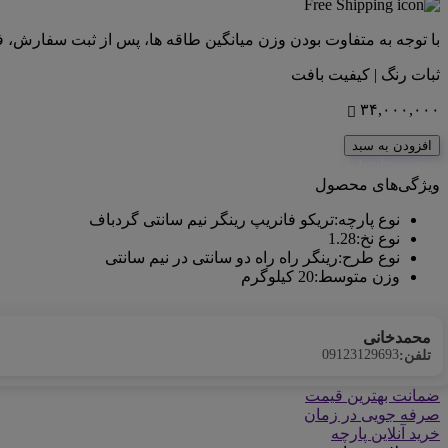
با توجه به متفاوت بودن وزن میانگین طاقه ها، پس از ثبت سفارش، 
ثبات رنگ | کیفیت بافت
۳۴,۰۰۰,۰۰۰
افزودن به سبد
<center>ارتباط با کارشناس فروش (واتس‌اپ)
ویژگی‌های محصول
نوع پارچه
:
تریکو فانریپ رینگر نیم سانتی گردباف
نوع نخ
:
1.28
نوع طرح
:
رینگر راه راه دو سانتی در نیم سانتی
وزن متوسط
:
20 کیلوگرم
محمدخانی
09123129693
تلفن:
ضمانت بهترین قیمت
صرفه جویی در زمان
خرید آنلاین پارچه