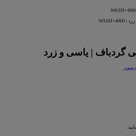
تی گردباف | یاسی و زرد
ه سوپر
یید.