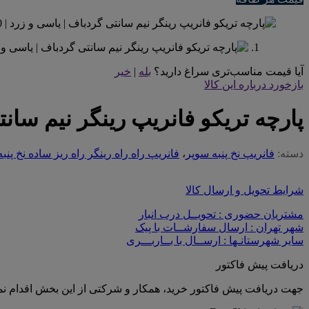
آیا قیمت مناسب‌تری سراغ دارید؟
بله
|
خیر
بازخورد درباره این کالا
پارچه تریکو فانریپ رینگر نیم سان
دسته:
فانریپ نخ پنبه سوپر
،
فانریپ راه راه رینگر راه ریز ساده نخ پنب
شرایط تحویل و ارسال کالا
مشتریان حضوری : تحویــل درب انبار
شهر تهران : ارسال سفارشــات با پیک
سایر شهرستانـها : ارســال با بــاربـــری
دریافت پیش فاکتور
جهت دریافت پیش فاکتور خرید، همکار و شرکتی از این بخش اقدام نما