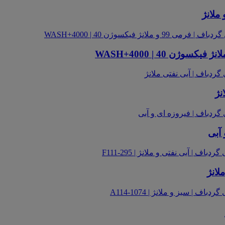
ملانژ
نژ
 آبی
لانژ