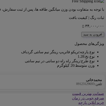
با توجه به متفاوت بودن وزن میانگین طاقه ها، پس از ثبت سفارش، 
ثبات رنگ | کیفیت بافت
۳۴,۰۰۰,۰۰۰
افزودن به سبد
<center>ارتباط با کارشناس فروش (واتس‌اپ)
ویژگی‌های محصول
نوع پارچه
:
تریکو فانریپ رینگر نیم سانتی گردباف
نوع نخ
:
1.28
نوع طرح
:
رینگر راه راه دو سانتی در نیم سانتی
وزن متوسط
:
20 کیلوگرم
محمدخانی
09123129693
تلفن:
ضمانت بهترین قیمت
صرفه جویی در زمان
خرید آنلاین پارچه