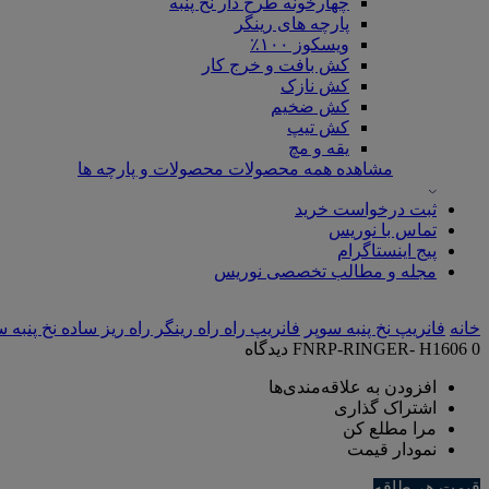
چهارخونه طرح دار نخ پنبه
پارچه های رینگر
ویسکوز ۱۰۰٪
کش بافت و خرج کار
کش نازک
کش ضخیم
کش تیپ
یقه و مچ
مشاهده همه محصولات محصولات و پارچه ها
ثبت درخواست خرید
تماس با نوریس
پیج اینستاگرام
مجله و مطالب تخصصی نوریس
خانه
فانریپ نخ پنبه سوپر
فانریپ راه راه رینگر راه ریز ساده نخ پنبه 
0 دیدگاه
FNRP-RINGER- H1606
افزودن به علاقه‌مندی‌ها
اشتراک گذاری
مرا مطلع کن
نمودار قیمت
قیمت هر طاقه