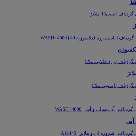
نژ
فیکسوژن
انژ
 آبی