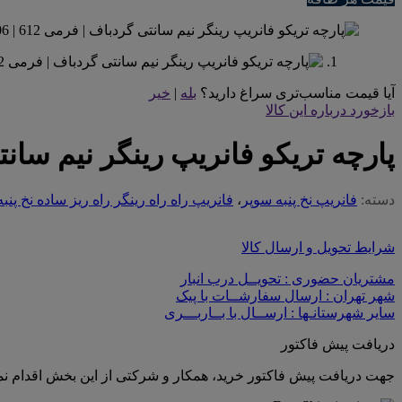
آیا قیمت مناسب‌تری سراغ دارید؟
بله
|
خیر
بازخورد درباره این کالا
پارچه تریکو فانریپ رینگر نیم سانتی
دسته:
فانریپ نخ پنبه سوپر
،
فانریپ راه راه رینگر راه ریز ساده نخ پنب
شرایط تحویل و ارسال کالا
مشتریان حضوری : تحویــل درب انبار
شهر تهران : ارسال سفارشــات با پیک
سایر شهرستانـها : ارســال با بــاربـــری
دریافت پیش فاکتور
جهت دریافت پیش فاکتور خرید، همکار و شرکتی از این بخش اقدام نما