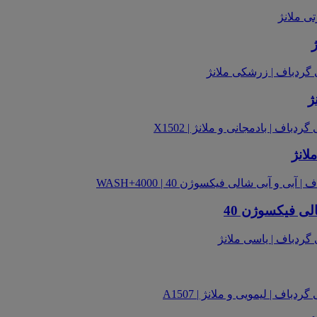
ژ
لانژ
الی فیکسوژن 40