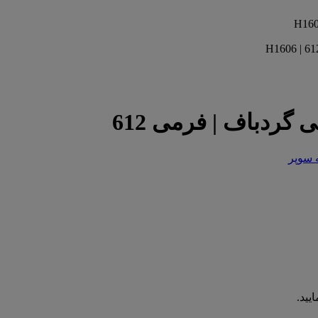
 گردباف | فرمی 612
ه سوپر
یید.