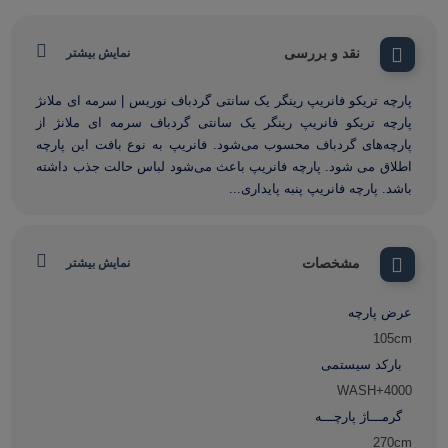
نقد و بررسی
نمایش بیشتر
پارچه تریکو فانریپ رینگر یک سانتی گردباف نوریس | سرمه ای ملانژ
پارچه تریکو فانریپ رینگر یک سانتی گردباف سرمه ای ملانژ از
پارچه‌های گردباف محسوب می‌شود. فانریپ به نوع بافت این پارچه
اطلاق می شود. پارچه فانریپ باعث می‌شود لباس حالت جذب داشته
باشد. پارچه فانریپ پنبه پایداری...
مشخصات
نمایش بیشتر
عرض پارچه
105cm
بارکد سیستمی
WASH+4000
گرمـــاژ پارچـــه
270cm