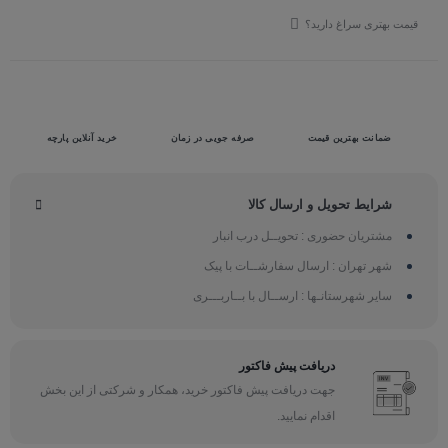
قیمت بهتری سراغ دارید؟
ضمانت بهترین قیمت
صرفه جویی در زمان
خرید آنلاین پارچه
شرایط تحویل و ارسال کالا
مشتریان حضوری : تحویــل درب انبار
شهر تهران : ارسال سفارشــات با پیک
سایر شهرستانـها : ارســال با بــاربـــری
دریافت پیش فاکتور
جهت دریافت پیش فاکتور خرید، همکار و شرکتی از این بخش
اقدام نمایید.