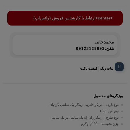
<center>ارتباط با کارشناس فروش (واتس‌اپ)
محمدخانی
تلفن:
09123129693
ثبات رنگ | کیفیت بافت
ویژگی‌های محصول
نوع پارچه
تریکو فانریپ رینگر یک سانتی گردباف
:
نوع نخ
1.28
:
نوع طرح
رینگر راه راه یک سانتی در یک سانتی
:
وزن متوسط
20 کیلوگرم
: