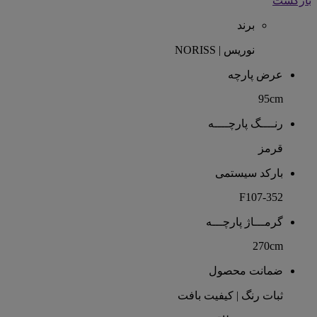
بازگشت
برند
نوریس | NORISS
عرض پارچه
95cm
رنــــگ پارچــــه
قرمز
بارکد سیستمی
F107-352
گرمـــاژ پارچـــه
270cm
ضمانت محصول
ثبات رنگ | کیفیت بافت