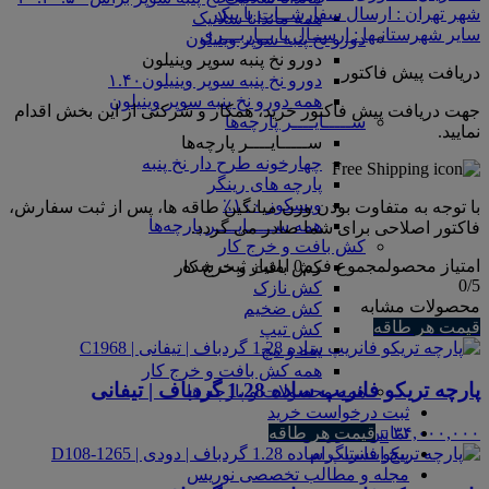
شهر تهران : ارسال سفارشــات با پیک
همه ماندانا سلانیک
سایر شهرستانـها : ارســال با بــاربـــری
دورو نخ پنبه سوپر وینیلون
دورو نخ پنبه سوپر وینیلون
دریافت پیش فاکتور
دورو نخ پنبه سوپر وینیلون۱.۴۰
همه دورو نخ پنبه سوپر وینیلون
جهت دریافت پیش فاکتور خرید، همکار و شرکتی از این بخش اقدام
ســـــایــــر پارچه‌ها
نمایید.
ســـــایــــر پارچه‌ها
چهارخونه طرح دار نخ پنبه
پارچه های رینگر
ویسکوز ۱۰۰٪
با توجه به متفاوت بودن وزن میانگین طاقه ها، پس از ثبت سفارش،
همه ســـــایــــر پارچه‌ها
فاکتور اصلاحی برای شما صادر می گردد.
کش بافت و خرج کار
امتیاز محصول
مجموع فرم
0
امتیاز ثبت شده
کش بافت و خرج کار
0
/5
کش نازک
محصولات مشابه
کش ضخیم
قیمت هر طاقه
کش تیپ
یقه و مچ
همه کش بافت و خرج کار
پارچه تریکو فانریپ ساده 1.28 گردباف | تیفانی
همه محصولات و پارچه ها
ثبت درخواست خرید
تماس با نوریس
۳۴,۰۰۰,۰۰۰
قیمت هر طاقه
پیج اینستاگرام
مجله و مطالب تخصصی نوریس