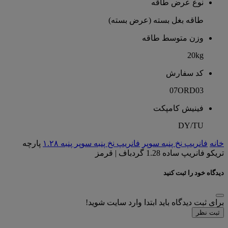
نوع عرض طاقه
طاقه بغل بسته (عرض بسته)
وزن متوسط طاقه
20kg
کد سفارش
07ORD03
فینیش کامپکت
DY/TU
خانه
فانریپ نخ پنبه سوپر
فانریپ نخ پنبه سوپر پنبه ۱.۲۸
پارچه
تریکو فانریپ ساده 1.28 گردباف | قرمز
دیدگاه خود را ثبت کنید
برای ثبت دیدگاه باید ابتدا وارد سایت شوید!
ثبت نظر