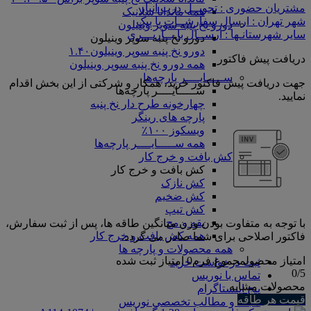
مشتریان حضوری : تحویــل درب انبار
همه ماندانا سلانیک
شهر تهران : ارسال سفارشــات با پیک
دورو نخ پنبه سوپر وینیلون
سایر شهرستانـها : ارســال با بــاربـــری
دورو نخ پنبه سوپر وینیلون
دورو نخ پنبه سوپر وینیلون۱.۴۰
دریافت پیش فاکتور
همه دورو نخ پنبه سوپر وینیلون
ســـــایــــر پارچه‌ها
جهت دریافت پیش فاکتور خرید، همکار و شرکتی از این بخش اقدام
ســـــایــــر پارچه‌ها
نمایید.
چهارخونه طرح دار نخ پنبه
پارچه های رینگر
ویسکوز ۱۰۰٪
همه ســـــایــــر پارچه‌ها
کش بافت و خرج کار
کش بافت و خرج کار
کش نازک
کش ضخیم
کش تیپ
یقه و مچ
با توجه به متفاوت بودن وزن میانگین طاقه ها، پس از ثبت سفارش،
همه کش بافت و خرج کار
فاکتور اصلاحی برای شما صادر می گردد.
همه محصولات و پارچه ها
امتیاز محصول
مجموع فرم
0
امتیاز ثبت شده
ثبت درخواست خرید
0
/5
تماس با نوریس
محصولات مشابه
پیج اینستاگرام
قیمت هر طاقه
مجله و مطالب تخصصی نوریس