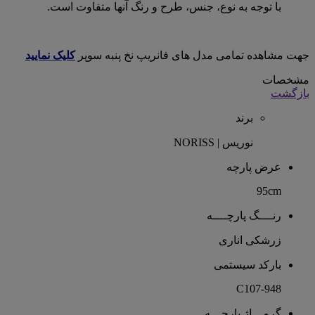
با توجه به نوع، جنس، طرح و رنگ آنها متفاوت است.
جهت مشاهده تمامی مدل های فانریپ نخ پنبه سوپر
کلیک نمایید
مشخصات
بازگشت
برند
نوریس | NORISS
عرض پارچه
95cm
رنــــگ پارچــــه
زرشکی اناری
بارکد سیستمی
C107-948
گرمـــاژ پارچـــه