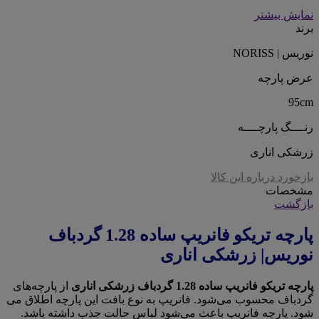
نمایش بیشتر
برند
نوریس | NORISS
عرض پارچه
95cm
رنــــگ پارچــــه
زرشکی اناری
بازخورد درباره این کالا
مشخصات
بازگشت
پارچه تریکو فانریپ ساده 1.28 گردباف
نوریس| زرشکی اناری
پارچه تریکو فانریپ ساده 1.28 گردباف زرشکی اناری
از پارچه‌های
گردباف محسوب می‌شود. فانریپ به نوع بافت این پارچه اطلاق می
شود. پارچه فانریپ باعث می‌شود لباس حالت جذب داشته باشد.