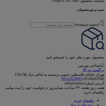
شناسه محصول:
FNRP-C107-948
جست و جو محصولات
Products search
محصول مورد نظر خود را جستجو کنید.
برگشت به بالا
تهران خیابان فلسطین جنوبی نرسیده به لبافی نژاد پلاک139
09123129693
02166410580
آدرس ایمیل
info@noriss.ir
هفت روز هفته، ۲۴ ساعت شبانه‌روز درخواست خود را ثبت نمایید.
راهنمای خرید
راهنمای خرید
روش‌های ارسال