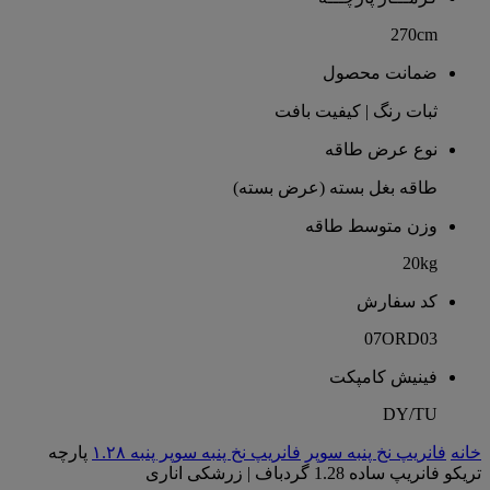
270cm
ضمانت محصول
ثبات رنگ | کیفیت بافت
نوع عرض طاقه
طاقه بغل بسته (عرض بسته)
وزن متوسط طاقه
20kg
کد سفارش
07ORD03
فینیش کامپکت
DY/TU
خانه
فانریپ نخ پنبه سوپر
فانریپ نخ پنبه سوپر پنبه ۱.۲۸
پارچه
تریکو فانریپ ساده 1.28 گردباف | زرشکی اناری