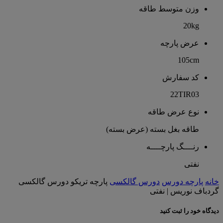
وزن متوسط طاقه
20kg
عرض پارچه
105cm
کد سفارش
22TIR03
نوع عرض طاقه
طاقه بغل بسته (عرض بسته)
رنــــگ پارچــــه
نفتی
خانه
پارچه دورس
دورس گالکسی
پارچه تریکو دورس گالکسی
گردباف نوریس | نفتی
دیدگاه خود را ثبت کنید