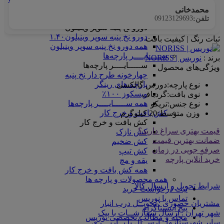
همه ماندانا سلانیک
محمدخانی
دورو نخ پنبه سوپر وینیلون
09123129693
تلفن:
دورو نخ پنبه سوپر وینیلون
دورو نخ پنبه سوپر وینیلون۱.۴۰
ثبات رنگ | کیفیت بافت
همه دورو نخ پنبه سوپر وینیلون
ســـــایــــر پارچه‌ها
برند :
نوریس | NORISS
ســـــایــــر پارچه‌ها
ویژگی‌های محصول
چهارخونه طرح دار نخ پنبه
پارچه های رینگر
نوع پارچه
:
دورس گالکسی
ویسکوز ۱۰۰٪
نوی بافت
:
گردباف
همه ســـــایــــر پارچه‌ها
نوع جنس
:
تریکو
کش بافت و خرج کار
وزن متوسط
:
20 کیلوگرم
کش بافت و خرج کار
قیمت بهتری سراغ دارید؟
کش نازک
ضمانت بهترین قیمت
کش ضخیم
صرفه جویی در زمان
کش تیپ
خرید آنلاین پارچه
یقه و مچ
همه کش بافت و خرج کار
همه محصولات و پارچه ها
شرایط تحویل و ارسال کالا
ثبت درخواست خرید
تماس با نوریس
مشتریان حضوری : تحویــل درب انبار
پیج اینستاگرام
شهر تهران : ارسال سفارشــات با پیک
مجله و مطالب تخصصی نوریس
سایر شهرستانـها : ارســال با بــاربـــری