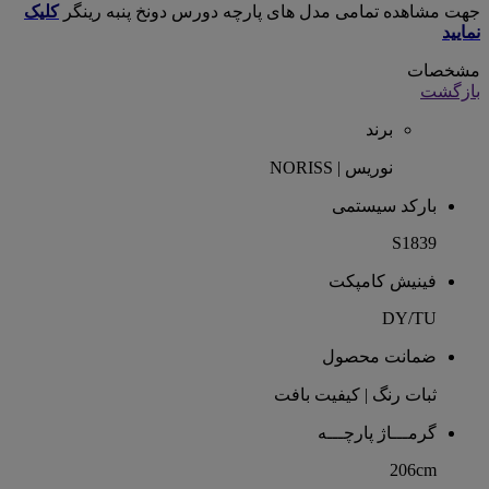
جهت مشاهده تمامی مدل های پارچه دورس دونخ پنبه رینگر
کلیک
نمایید
مشخصات
بازگشت
برند
نوریس | NORISS
بارکد سیستمی
S1839
فینیش کامپکت
DY/TU
ضمانت محصول
ثبات رنگ | کیفیت بافت
گرمـــاژ پارچـــه
206cm