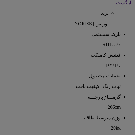
بازگشت
برند
نوریس | NORISS
بارکد سیستمی
S111-277
فینیش کامپکت
DY/TU
ضمانت محصول
ثبات رنگ | کیفیت بافت
گرمـــاژ پارچـــه
206cm
وزن متوسط طاقه
20kg