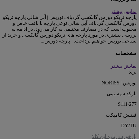
نمایش بیشتر
پارچه تریکو دورس گالکسی گردباف نوریس | آبی شالی پارچه تریکو
دورس گالکسی گردباف آبی شالی نوعی پارچه با بافت خاص و
محبوب است که در مصارف مختلفی به کار می‌رود. در ادامه به
بررسی بیشتری در مورد پارچه های تریکو دورس گالکسی و خرید از
نساجی نوریس خواهیم پرداخت. پارچه دورس...
مشخصات
نمایش بیشتر
برند
نوریس | NORISS
بارکد سیستمی
S111-277
فینیش کامپکت
DY/TU
بازخورد درباره این کالا