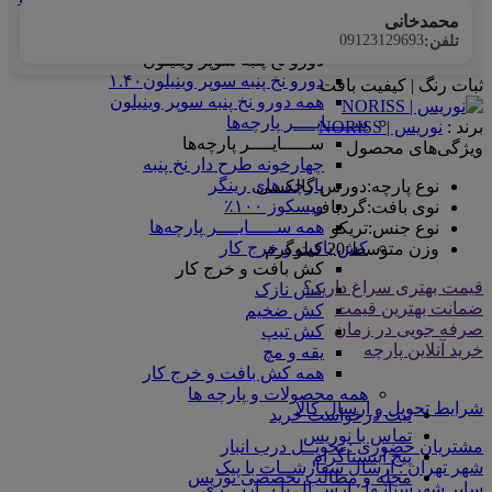
همه ماندانا سلانیک
محمدخانی
دورو نخ پنبه سوپر وینیلون
09123129693
تلفن:
دورو نخ پنبه سوپر وینیلون
دورو نخ پنبه سوپر وینیلون۱.۴۰
ثبات رنگ | کیفیت بافت
همه دورو نخ پنبه سوپر وینیلون
ســـــایــــر پارچه‌ها
برند :
نوریس | NORISS
ســـــایــــر پارچه‌ها
ویژگی‌های محصول
چهارخونه طرح دار نخ پنبه
پارچه های رینگر
نوع پارچه
:
دورس گالکسی
ویسکوز ۱۰۰٪
نوی بافت
:
گردباف
همه ســـــایــــر پارچه‌ها
نوع جنس
:
تریکو
کش بافت و خرج کار
وزن متوسط
:
20 کیلوگرم
کش بافت و خرج کار
قیمت بهتری سراغ دارید؟
کش نازک
ضمانت بهترین قیمت
کش ضخیم
صرفه جویی در زمان
کش تیپ
خرید آنلاین پارچه
یقه و مچ
همه کش بافت و خرج کار
همه محصولات و پارچه ها
شرایط تحویل و ارسال کالا
ثبت درخواست خرید
تماس با نوریس
مشتریان حضوری : تحویــل درب انبار
پیج اینستاگرام
شهر تهران : ارسال سفارشــات با پیک
مجله و مطالب تخصصی نوریس
سایر شهرستانـها : ارســال با بــاربـــری