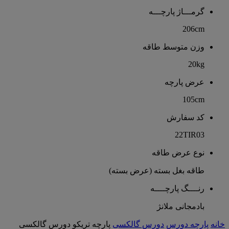
گرمـــاژ پارچـــه
206cm
وزن متوسط طاقه
20kg
عرض پارچه
105cm
کد سفارش
22TIR03
نوع عرض طاقه
طاقه بغل بسته (عرض بسته)
رنــــگ پارچــــه
بادمجانی ملانژ
خانه
پارچه دورس
دورس گالکسی
پارچه تریکو دورس گالکسی