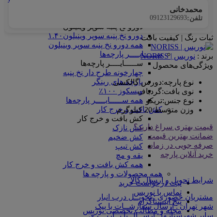
همه ماندانا سلانیک
محمدخانی
دورو نخ پنبه سوپر وینیلون
09123129693
تلفن:
دورو نخ پنبه سوپر وینیلون
دورو نخ پنبه سوپر وینیلون۱.۴۰
ثبات رنگ | کیفیت بافت
همه دورو نخ پنبه سوپر وینیلون
ســـــایــــر پارچه‌ها
برند :
نوریس | NORISS
ســـــایــــر پارچه‌ها
ویژگی‌های محصول
چهارخونه طرح دار نخ پنبه
پارچه های رینگر
نوع پارچه
:
دورس گالکسی
ویسکوز ۱۰۰٪
نوی بافت
:
گردباف
همه ســـــایــــر پارچه‌ها
نوع جنس
:
تریکو
کش بافت و خرج کار
وزن متوسط
:
20 کیلوگرم
کش بافت و خرج کار
قیمت بهتری سراغ دارید؟
کش نازک
ضمانت بهترین قیمت
کش ضخیم
صرفه جویی در زمان
کش تیپ
خرید آنلاین پارچه
یقه و مچ
همه کش بافت و خرج کار
همه محصولات و پارچه ها
شرایط تحویل و ارسال کالا
ثبت درخواست خرید
تماس با نوریس
مشتریان حضوری : تحویــل درب انبار
پیج اینستاگرام
شهر تهران : ارسال سفارشــات با پیک
مجله و مطالب تخصصی نوریس
سایر شهرستانـها : ارســال با بــاربـــری