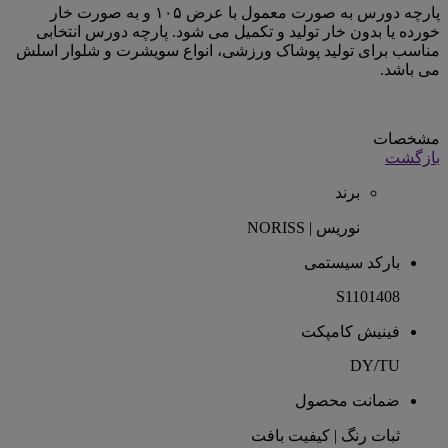
پارچه دورس به صورت معمول با عرض ۱۰۵ و به صورت خار
خورده یا بدون خار تولید و تکمیل می شود. پارچه دورس انتخابی
مناسب برای تولید پوشاک ورزشی، انواع سویشرت و شلوار اسلش
می باشد.
مشخصات
بازگشت
برند
نوریس | NORISS
بارکد سیستمی
S1101408
فینیش کامپکت
DY/TU
ضمانت محصول
ثبات رنگ | کیفیت بافت