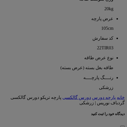
20kg
عرض پارچه
105cm
کد سفارش
22TIR03
نوع عرض طاقه
طاقه بغل بسته (عرض بسته)
رنــــگ پارچــــه
زرشکی
خانه
پارچه دورس
دورس گالکسی
پارچه تریکو دورس گالکسی
گردباف نوریس | زرشکی
دیدگاه خود را ثبت کنید