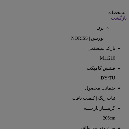
مشخصات
بازگشت
برند
نوریس | NORISS
بارکد سیستمی
M11210
فینیش کامپکت
DY/TU
ضمانت محصول
ثبات رنگ | کیفیت بافت
گرمـــاژ پارچـــه
206cm
وزن متوسط طاقه