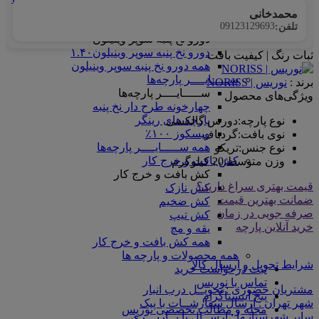
همه ماندانا سلانیک
محمدخانی
دورو نخ پنبه سوپر وینیلون
09123129693
تلفن:
دورو نخ پنبه سوپر وینیلون
دورو نخ پنبه سوپر وینیلون۱.۴۰
ثبات رنگ | کیفیت بافت
همه دورو نخ پنبه سوپر وینیلون
ســـــایــــر پارچه‌ها
برند :
نوریس | NORISS
ســـــایــــر پارچه‌ها
ویژگی‌های محصول
چهارخونه طرح دار نخ پنبه
پارچه های رینگر
نوع پارچه
:
دورس گالکسی
ویسکوز ۱۰۰٪
نوی بافت
:
گردباف
همه ســـــایــــر پارچه‌ها
نوع جنس
:
تریکو
کش بافت و خرج کار
وزن متوسط
:
20 کیلوگرم
کش بافت و خرج کار
قیمت بهتری سراغ دارید؟
کش نازک
ضمانت بهترین قیمت
کش ضخیم
صرفه جویی در زمان
کش تیپ
خرید آنلاین پارچه
یقه و مچ
همه کش بافت و خرج کار
همه محصولات و پارچه ها
شرایط تحویل و ارسال کالا
ثبت درخواست خرید
تماس با نوریس
مشتریان حضوری : تحویــل درب انبار
پیج اینستاگرام
شهر تهران : ارسال سفارشــات با پیک
مجله و مطالب تخصصی نوریس
سایر شهرستانـها : ارســال با بــاربـــری