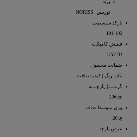
برند
نوریس | NORISS
بارکد سیستمی
101-102
فینیش کامپکت
DY/TU
ضمانت محصول
ثبات رنگ | کیفیت بافت
گرمـــاژ پارچـــه
206cm
وزن متوسط طاقه
20kg
عرض پارچه