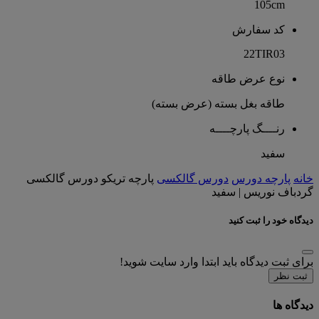
105cm
کد سفارش
22TIR03
نوع عرض طاقه
طاقه بغل بسته (عرض بسته)
رنــــگ پارچــــه
سفید
خانه
پارچه دورس
دورس گالکسی
پارچه تریکو دورس گالکسی
گردباف نوریس | سفید
دیدگاه خود را ثبت کنید
برای ثبت دیدگاه باید ابتدا وارد سایت شوید!
ثبت نظر
دیدگاه ها