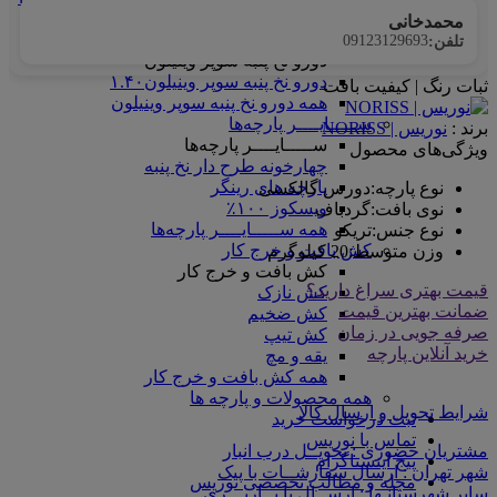
همه ماندانا سلانیک
محمدخانی
دورو نخ پنبه سوپر وینیلون
09123129693
تلفن:
دورو نخ پنبه سوپر وینیلون
دورو نخ پنبه سوپر وینیلون۱.۴۰
ثبات رنگ | کیفیت بافت
همه دورو نخ پنبه سوپر وینیلون
ســـــایــــر پارچه‌ها
برند :
نوریس | NORISS
ســـــایــــر پارچه‌ها
ویژگی‌های محصول
چهارخونه طرح دار نخ پنبه
پارچه های رینگر
نوع پارچه
:
دورس گالکسی
ویسکوز ۱۰۰٪
نوی بافت
:
گردباف
همه ســـــایــــر پارچه‌ها
نوع جنس
:
تریکو
کش بافت و خرج کار
وزن متوسط
:
20 کیلوگرم
کش بافت و خرج کار
قیمت بهتری سراغ دارید؟
کش نازک
ضمانت بهترین قیمت
کش ضخیم
صرفه جویی در زمان
کش تیپ
خرید آنلاین پارچه
یقه و مچ
همه کش بافت و خرج کار
همه محصولات و پارچه ها
شرایط تحویل و ارسال کالا
ثبت درخواست خرید
تماس با نوریس
مشتریان حضوری : تحویــل درب انبار
پیج اینستاگرام
شهر تهران : ارسال سفارشــات با پیک
مجله و مطالب تخصصی نوریس
سایر شهرستانـها : ارســال با بــاربـــری