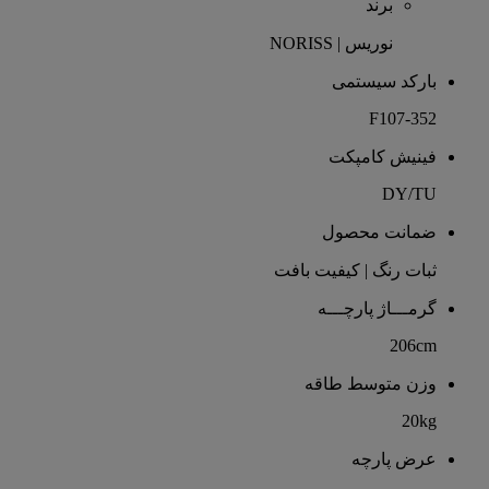
برند
نوریس | NORISS
بارکد سیستمی
F107-352
فینیش کامپکت
DY/TU
ضمانت محصول
ثبات رنگ | کیفیت بافت
گرمـــاژ پارچـــه
206cm
وزن متوسط طاقه
20kg
عرض پارچه