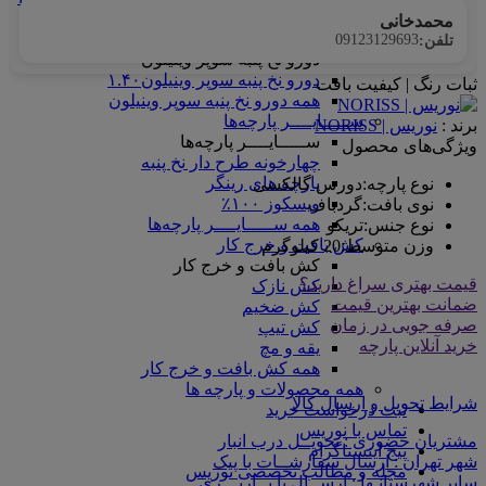
همه ماندانا سلانیک
محمدخانی
دورو نخ پنبه سوپر وینیلون
09123129693
تلفن:
دورو نخ پنبه سوپر وینیلون
دورو نخ پنبه سوپر وینیلون۱.۴۰
ثبات رنگ | کیفیت بافت
همه دورو نخ پنبه سوپر وینیلون
ســـــایــــر پارچه‌ها
برند :
نوریس | NORISS
ســـــایــــر پارچه‌ها
ویژگی‌های محصول
چهارخونه طرح دار نخ پنبه
پارچه های رینگر
نوع پارچه
:
دورس گالکسی
ویسکوز ۱۰۰٪
نوی بافت
:
گردباف
همه ســـــایــــر پارچه‌ها
نوع جنس
:
تریکو
کش بافت و خرج کار
وزن متوسط
:
20 کیلوگرم
کش بافت و خرج کار
قیمت بهتری سراغ دارید؟
کش نازک
ضمانت بهترین قیمت
کش ضخیم
صرفه جویی در زمان
کش تیپ
خرید آنلاین پارچه
یقه و مچ
همه کش بافت و خرج کار
همه محصولات و پارچه ها
شرایط تحویل و ارسال کالا
ثبت درخواست خرید
تماس با نوریس
مشتریان حضوری : تحویــل درب انبار
پیج اینستاگرام
شهر تهران : ارسال سفارشــات با پیک
مجله و مطالب تخصصی نوریس
سایر شهرستانـها : ارســال با بــاربـــری