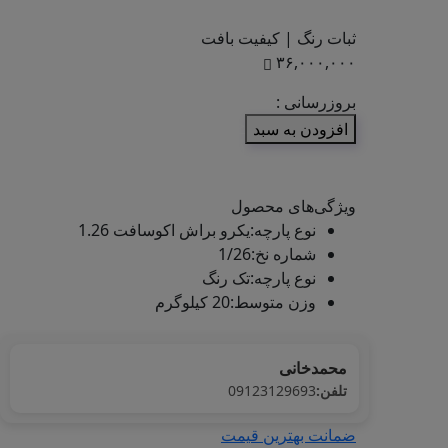
ثبات رنگ | کیفیت بافت
۳۶,۰۰۰,۰۰۰
بروزرسانی :
<center>ارتباط با کارشناس فروش
افزودن به سبد
(واتس‌اپ)
ویژگی‌های محصول
نوع پارچه
:
یکرو براش اکوسافت 1.26
شماره نخ
:
1/26
نوع پارچه
:
تک رنگ
وزن متوسط
:
20 کیلوگرم
محمدخانی
تلفن:
09123129693
ضمانت بهترین قیمت