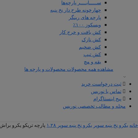
ســـــایــــر پارچه‌ها
چهارخونه طرح دار نخ پنبه
پارچه های رینگر
ویسکوز ۱۰۰٪
کش بافت و خرج کار
کش نازک
کش ضخیم
کش تیپ
یقه و مچ
مشاهده همه محصولات محصولات و پارچه ها
ثبت درخواست خرید
تماس با نوریس
پیج اینستاگرام
مجله و مطالب تخصصی نوریس
خانه
یکرو نخ پنبه سوپر
یکرو نخ پنبه سوپر ۱.۲۸
پارچه تریکو یکرو براش اکوسافت 1.26 گردبا