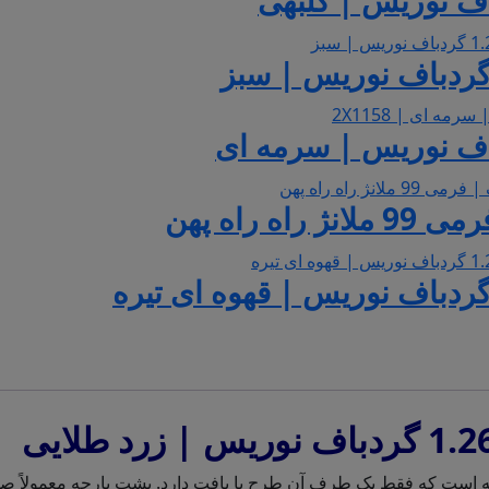
 است که فقط یک طرف آن طرح یا بافت دارد. پشت پارچه معمولاً صا