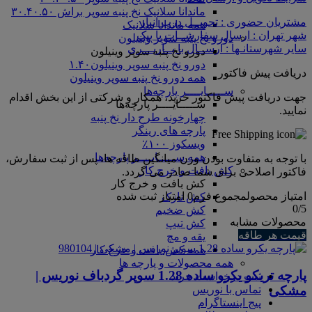
ماندانا سلانیک نخ پنبه سوپر براش ۳۰.۴۰.۵۰
مشتریان حضوری : تحویــل درب انبار
همه ماندانا سلانیک
شهر تهران : ارسال سفارشــات با پیک
دورو نخ پنبه سوپر وینیلون
سایر شهرستانـها : ارســال با بــاربـــری
دورو نخ پنبه سوپر وینیلون
دورو نخ پنبه سوپر وینیلون۱.۴۰
دریافت پیش فاکتور
همه دورو نخ پنبه سوپر وینیلون
ســـــایــــر پارچه‌ها
جهت دریافت پیش فاکتور خرید، همکار و شرکتی از این بخش اقدام
ســـــایــــر پارچه‌ها
نمایید.
چهارخونه طرح دار نخ پنبه
پارچه های رینگر
ویسکوز ۱۰۰٪
همه ســـــایــــر پارچه‌ها
با توجه به متفاوت بودن وزن میانگین طاقه ها، پس از ثبت سفارش،
کش بافت و خرج کار
فاکتور اصلاحی برای شما صادر می گردد.
کش بافت و خرج کار
امتیاز محصول
مجموع فرم
0
امتیاز ثبت شده
کش نازک
0
/5
کش ضخیم
محصولات مشابه
کش تیپ
قیمت هر طاقه
یقه و مچ
همه کش بافت و خرج کار
همه محصولات و پارچه ها
پارچه تریکو یکرو ساده 1.28 سوپر گردباف نوریس |
ثبت درخواست خرید
مشکی
تماس با نوریس
پیج اینستاگرام