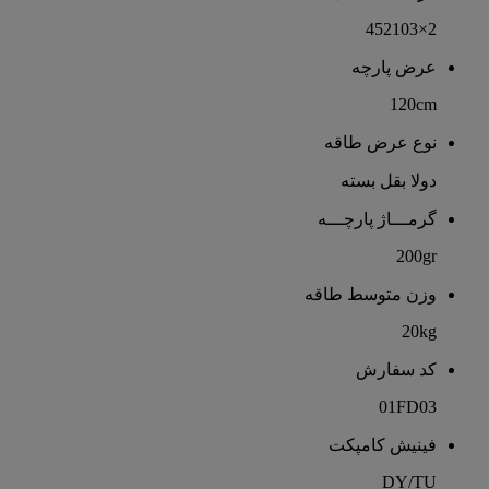
2×452103
عرض پارچه
120cm
نوع عرض طاقه
دولا بقل بسته
گرمـــاژ پارچـــه
200gr
وزن متوسط طاقه
20kg
کد سفارش
01FD03
فینیش کامپکت
DY/TU