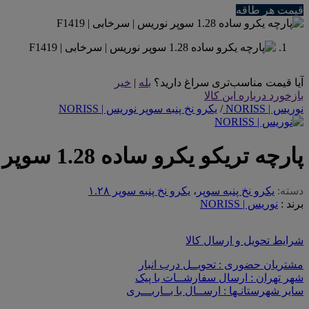
قیمت هر طاقه
آیا قیمت مناسب‌تری سراغ دارید؟
بله
|
خیر
بازخورد درباره این کالا
نوریس | NORISS
/
یکرو نخ پنبه سوپر نوریس | NORISS
پارچه تریکو یکرو ساده 1.28 سوپر گردباف نوریس | سرخابی
دسته:
یکرو نخ پنبه سوپر
،
یکرو نخ پنبه سوپر ۱.۲۸
برند :
نوریس | NORISS
شرایط تحویل و ارسال کالا
مشتریان حضوری : تحویــل درب انبار
شهر تهران : ارسال سفارشــات با پیک
سایر شهرستانـها : ارســال با بــاربـــری