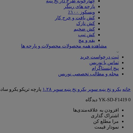
چهارخونه طرح دار نخ پنبه
پارچه های رینگر
ویسکوز ۱۰۰٪
کش بافت و خرج کار
کش نازک
کش ضخیم
کش تیپ
یقه و مچ
مشاهده همه محصولات محصولات و پارچه ها
ثبت درخواست خرید
تماس با نوریس
پیج اینستاگرام
مجله و مطالب تخصصی نوریس
خانه
یکرو نخ پنبه سوپر
یکرو نخ پنبه سوپر ۱.۲۸
پارچه تریکو یکرو ساده 1.28 سوپر گردباف نوریس | سرخ
0 دیدگاه
YK-SD-F1419
افزودن به علاقه‌مندی‌ها
اشتراک گذاری
مرا مطلع کن
نمودار قیمت