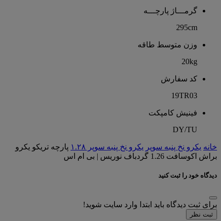
گرمـــاژ پارچـــه
295cm
وزن متوسط طاقه
20kg
کد سفارش
19TR03
فینیش کامپکت
DY/TU
خانه
یکرو نخ پنبه سوپر
یکرو نخ پنبه سوپر ۱.۲۸
پارچه تریکو یکرو
براش اکوسافت 1.26 گردباف نوریس | بی ام اس
دیدگاه خود را ثبت کنید
برای ثبت دیدگاه باید ابتدا وارد سایت شوید!
ثبت نظر