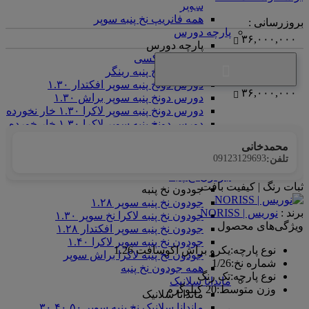
سوپر
<center>ارتباط با کارشناس فروش (واتس‌اپ)
همه فانریپ نخ پنبه سوپر
بروزرسانی :
پارچه دورس
۳۶,۰۰۰,۰۰۰
پارچه دورس
دورس گالکسی
دورس دونخ پنبه رینگر
دورس دونخ پنبه سوپر افکتدار ۱.۳۰
۳۶,۰۰۰,۰۰۰
دورس دونخ پنبه سوپر براش ۱.۳۰
دورس دونخ پنبه سوپر لاکرا ۱.۳۰ خار نخورده
دورس دونخ پنبه سوپر لاکرا ۱.۳۰ خار خورده
دورس سه نخ پنبه سوپر خارخورده
محمدخانی
دورس سه نخ پنبه سوپر خار نخورده
09123129693
تلفن:
همه پارچه دورس
جودون نخ پنبه
ثبات رنگ | کیفیت بافت
جودون نخ پنبه
جودون نخ پنبه سوپر ۱.۲۸
برند :
نوریس | NORISS
جودون نخ پنبه لاکرا نخ سوپر ۱.۳۰
ویژگی‌های محصول
جودون نخ پنبه سوپر افکتدار ۱.۲۸
جودون نخ پنبه سوپر لاکرا ۱.۴۰
نوع پارچه
:
یکرو براش اکوسافت 1.26
جودون نخ پنبه لاکرا براش سوپر
شماره نخ
:
1/26
همه جودون نخ پنبه
نوع پارچه
:
تک رنگ
ماندانا سلانیک
وزن متوسط
:
20 کیلوگرم
ماندانا سلانیک
ماندانا سلانیک نخ پنبه سوپر ۳۰.۴۰.۵۰