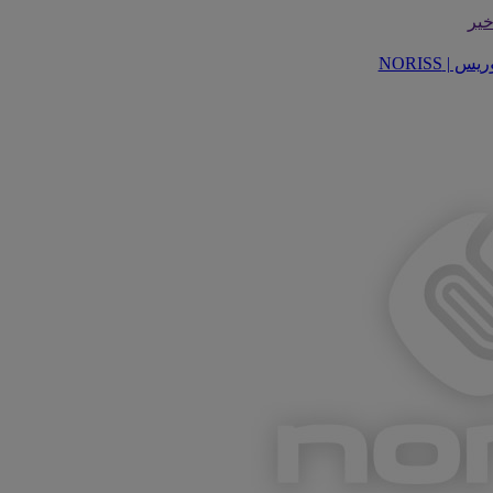
یر
| NORISS