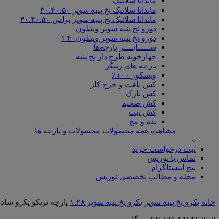
ماندانا سلانیک
ماندانا سلانیک نخ پنبه سوپر ۳۰.۴۰.۵۰
ماندانا سلانیک نخ پنبه سوپر براش ۳۰.۴۰.۵۰
دورو نخ پنبه سوپر وینیلون
دورو نخ پنبه سوپر وینیلون۱.۴۰
ســـــایــــر پارچه‌ها
چهارخونه طرح دار نخ پنبه
پارچه های رینگر
ویسکوز ۱۰۰٪
کش بافت و خرج کار
کش نازک
کش ضخیم
کش تیپ
یقه و مچ
مشاهده همه محصولات محصولات و پارچه ها
ثبت درخواست خرید
تماس با نوریس
پیج اینستاگرام
مجله و مطالب تخصصی نوریس
خانه
یکرو نخ پنبه سوپر
یکرو نخ پنبه سوپر ۱.۲۸
پارچه تریکو یکرو ساده 1.28 سوپر گردباف نوریس | بنتون