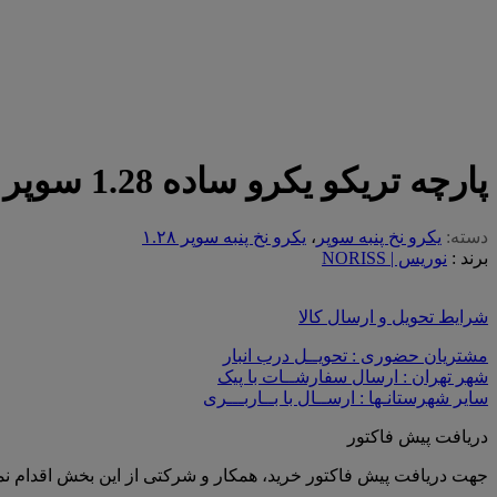
پارچه تریکو یکرو ساده 1.28 سوپر گردباف نوریس | بنتون 95
دسته:
یکرو نخ پنبه سوپر
،
یکرو نخ پنبه سوپر ۱.۲۸
برند :
نوریس | NORISS
شرایط تحویل و ارسال کالا
مشتریان حضوری : تحویــل درب انبار
شهر تهران : ارسال سفارشــات با پیک
سایر شهرستانـها : ارســال با بــاربـــری
دریافت پیش فاکتور
جهت دریافت پیش فاکتور خرید، همکار و شرکتی از این بخش اقدام نما