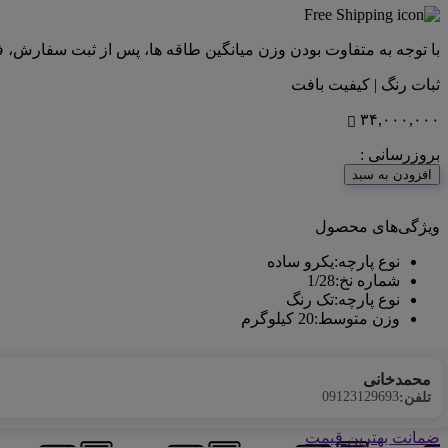
با توجه به متفاوت بودن وزن میانگین طاقه ها، پس از ثبت سفارش، 
ثبات رنگ | کیفیت بافت
۳۴,۰۰۰,۰۰۰
بروزرسانی :
<center>ارتباط با کارشناس فروش (واتس‌اپ)
افزودن به سبد
ویژگی‌های محصول
نوع پارچه
:
یکرو ساده
شماره نخ
:
1/28
نوع پارچه
:
تک رنگ
وزن متوسط
:
20 کیلوگرم
محمدخانی
09123129693
تلفن:
ضمانت بهترین قیمت