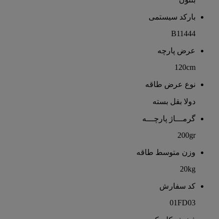
بارکد سیستمی
B11444
عرض پارچه
120cm
نوع عرض طاقه
دولا بقل بسته
گرمـــاژ پارچـــه
200gr
وزن متوسط طاقه
20kg
کد سفارش
01FD03