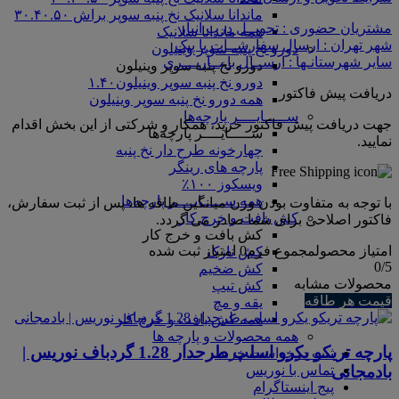
ماندانا سلانیک نخ پنبه سوپر براش ۳۰.۴۰.۵۰
مشتریان حضوری : تحویــل درب انبار
همه ماندانا سلانیک
شهر تهران : ارسال سفارشــات با پیک
دورو نخ پنبه سوپر وینیلون
سایر شهرستانـها : ارســال با بــاربـــری
دورو نخ پنبه سوپر وینیلون
دورو نخ پنبه سوپر وینیلون۱.۴۰
دریافت پیش فاکتور
همه دورو نخ پنبه سوپر وینیلون
ســـــایــــر پارچه‌ها
جهت دریافت پیش فاکتور خرید، همکار و شرکتی از این بخش اقدام
ســـــایــــر پارچه‌ها
نمایید.
چهارخونه طرح دار نخ پنبه
پارچه های رینگر
ویسکوز ۱۰۰٪
همه ســـــایــــر پارچه‌ها
با توجه به متفاوت بودن وزن میانگین طاقه ها، پس از ثبت سفارش،
کش بافت و خرج کار
فاکتور اصلاحی برای شما صادر می گردد.
کش بافت و خرج کار
امتیاز محصول
مجموع فرم
0
امتیاز ثبت شده
کش نازک
0
/5
کش ضخیم
محصولات مشابه
کش تیپ
قیمت هر طاقه
یقه و مچ
همه کش بافت و خرج کار
همه محصولات و پارچه ها
پارچه تریکو یکرو اسلپ طرحدار 1.28 گردباف نوریس |
ثبت درخواست خرید
بادمجانی
تماس با نوریس
پیج اینستاگرام