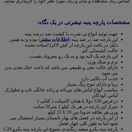
اساس رنگ مشاهده و مدل و رنگ مورد نظر خود را خریداری نمایید.
مشخصات پارچه پنبه تیشرتی در یک نگاه:
جهت تولید انواع تی شرت با کیفیت صد درصد پنبه
این پارچه صد در صد پنبه (
اطلاعات بیشتر
) بوده و به همین
دلیل در بافت این پارچه از کش لاکرا استاده نشده
حالت کشسانی کم
این پارچه یک لایه بود و به یک رو معروف هست.
نرم و سبک وزن
دارای حالت نخی و طبیعی می باشد که باعث خنک شدن بدن
می شود.
جذب آب بالایی دارد
زیبا و دارای تنوع رنگ بسیار
مناسب انواع لباس های مردانه و زنانه خانگی تاپ و شلوارک
لباس کودکان
درعرض 120 دولا یا همان کامپکت ( کتابی )
متراژ این پارچه در هر یک کیلو 2 متر50 سانت
وزن هر طاقه حدودا بین 19 تا 21 کیلو
از این پارچه در فصل های بهار تابستان بسیار استقبال می
شود اما به طور کلی چهار فصل
پارچه پنبه یکرو سفید رنگبندی متنوع این پارچه پنبه یکرو 1.28