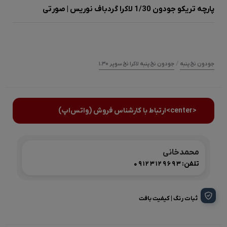
پارچه تریکو جودون 1/30 لاکرا گردباف نوریس | صورتی
/
جودون نخ پنبه
جودون نخ پنبه لاکرا نخ سوپر ۱.۳۰
<center>ارتباط با کارشناس فروش (واتس‌اپ)
محمدخانی
تلفن:
09123129693
ثبات رنگ | کیفیت بافت