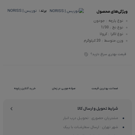
نوریس | NORISS
برند :
ویژگی‌های محصول
نوع پارچه
جودون
:
نوع نخ
1/30
:
نوع لاکرا
کرولا
:
وزن متوسط
20 کیلوگرم
:
قیمت بهتری سراغ دارید؟
ضمانت بهترین قیمت
صرفه جویی در زمان
خرید آنلاین پارچه
شرایط تحویل و ارسال کالا
مشتریان حضوری : تحویــل درب انبار
شهر تهران : ارسال سفارشــات با پیک