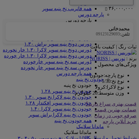
سوپر
۳۶,۰۰۰,۰۰۰
همه فانریپ نخ پنبه سوپر
پارچه دورس
پارچه دورس
دورس گالکسی
محمدخانی
دورس دونخ پنبه رینگر
09123129693
تلفن:
دورس دونخ پنبه سوپر افکتدار ۱.۳۰
دورس دونخ پنبه سوپر براش ۱.۳۰
ثبات رنگ | کیفیت بافت
دورس دونخ پنبه سوپر لاکرا ۱.۳۰ خار نخورده
دورس دونخ پنبه سوپر لاکرا ۱.۳۰ خار خورده
برند :
نوریس | NORISS
دورس سه نخ پنبه سوپر خارخورده
ویژگی‌های محصول
دورس سه نخ پنبه سوپر خار نخورده
همه پارچه دورس
نوع پارچه
:
جودون
جودون نخ پنبه
نوع نخ
:
1/30
جودون نخ پنبه
نوع لاکرا
:
کرولا
جودون نخ پنبه سوپر ۱.۲۸
وزن متوسط
:
20 کیلوگرم
جودون نخ پنبه لاکرا نخ سوپر ۱.۳۰
جودون نخ پنبه سوپر افکتدار ۱.۲۸
قیمت بهتری سراغ دارید؟
جودون نخ پنبه سوپر لاکرا ۱.۴۰
ضمانت بهترین قیمت
جودون نخ پنبه لاکرا براش سوپر
صرفه جویی در زمان
همه جودون نخ پنبه
خرید آنلاین پارچه
ماندانا سلانیک
ماندانا سلانیک
شرایط تحویل و ارسال کالا
ماندانا سلانیک نخ پنبه سوپر ۳۰.۴۰.۵۰