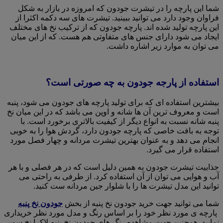
شما این پارچه را در تیشرت جودون که امروزه در بازار به شکل
فراوان وجود دارد می توانید ببینید. تیشرت های سه دکمه اکثرا از
این پارچه تولید شده اند. پارچه جودون که از ترکیب نخ های مختلف
ایجاد می شود دارای جنس های متفاوتی هم هست. که از این میان
می توان به موارد زیر اشاره داشت.
استفاده از پارجه جودون به چه صورتی است؟
بیشترین استفاده ای که برای تولید پارچه های جودون می شود، پنبه
است و معروف ترین آن ها شانه و اوپن می باشد که در این میان نخ
پنبه شانه نسبت به انواع دیگر از کیفیت بالاتری برخورد است. با
توجه به بافت خاصی که پارچه جودون دارد، گردش هوا را به خوبی
انجام می دهد و به عنوان بهترین تیشرت مردانه و چهار فصل مورد
استفاده قرار می گیرد.
جذابیت تیشرت جودون به همین دلیل است که در هر فصلی و با هر
آب و‌ هوایی می توان از آن استفاده کرد. از طرفی به راحتی می
توانید این مدل تیشرت ها را با شلوار جین مردانه ست کنید.
شما می توانید جهت خرید جودون نخ پنبه از بخش
جودون نخ پنبه
پارچه ی مورد نظر خود را بر اساس رنگ و مدل مورد نظر خریداری
نمایید. همچنین جهت مشاهده رنگ های جودون نخ پنبه لاکرا نخ سوپر