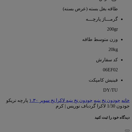
طاقه بغل بسته (عرض بسته)
گرمـــاژ پارچـــه
200gr
وزن متوسط طاقه
20kg
کد سفارش
06EF02
فینیش کامپکت
DY/TU
خانه
جودون نخ پنبه
جودون نخ پنبه لاکرا نخ سوپر ۱.۳۰
پارچه تریکو
جودون 1/30 لاکرا گردباف نوریس | کرم
دیدگاه خود را ثبت کنید