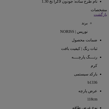
نام طرح ساده: جودون لاکرا نخ 1.30
مشخصات
بازگشت
برند
نوریس | NORISS
ضمانت محصول
ثبات رنگ | کیفیت بافت
رنــــگ پارچــــه
کرم
بارکد سیستمی
b1336
عرض پارچه
118cm
نوع عرض طاقه