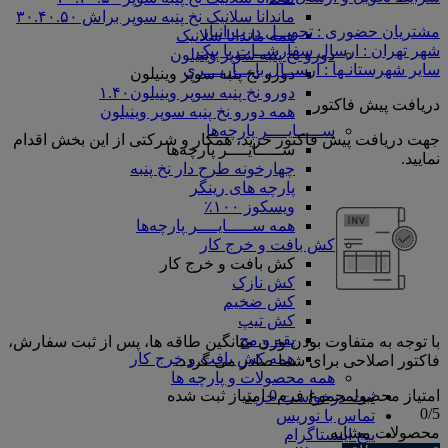
ماندانا سلانیک نخ پنبه سوپر براش ۳۰.۴۰.۵۰
مشتریان حضوری : تحویــل درب انبار
همه ماندانا سلانیک
شهر تهران : ارسال سفارشــات با پیک
دورو نخ پنبه سوپر وینیلون
سایر شهرستانـها : ارســال با بــاربـــری
دورو نخ پنبه سوپر وینیلون
دورو نخ پنبه سوپر وینیلون۱.۴۰
دریافت پیش فاکتور
همه دورو نخ پنبه سوپر وینیلون
ســـــایــــر پارچه‌ها
جهت دریافت پیش فاکتور خرید، همکار و شرکتی از این بخش اقدام
ســـــایــــر پارچه‌ها
نمایید.
چهارخونه طرح دار نخ پنبه
پارچه های رینگر
ویسکوز ۱۰۰٪
همه ســـــایــــر پارچه‌ها
کش بافت و خرج کار
کش بافت و خرج کار
کش نازک
کش ضخیم
کش تیپ
یقه و مچ
با توجه به متفاوت بودن وزن میانگین طاقه ها، پس از ثبت سفارش،
همه کش بافت و خرج کار
فاکتور اصلاحی برای شما صادر می گردد.
همه محصولات و پارچه ها
امتیاز محصول
مجموع فرم
0
امتیاز ثبت شده
ثبت درخواست خرید
0
/5
تماس با نوریس
محصولات مشابه
پیج اینستاگرام