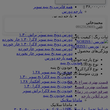
سوپر
۳۶,۰۰۰,۰۰۰
همه فانریپ نخ پنبه سوپر
پارچه دورس
پارچه دورس
دورس گالکسی
محمدخانی
دورس دونخ پنبه رینگر
09123129693
تلفن:
دورس دونخ پنبه سوپر افکتدار ۱.۳۰
دورس دونخ پنبه سوپر براش ۱.۳۰
ثبات رنگ | کیفیت بافت
دورس دونخ پنبه سوپر لاکرا ۱.۳۰ خار نخورده
دورس دونخ پنبه سوپر لاکرا ۱.۳۰ خار خورده
برند :
نوریس | NORISS
دورس سه نخ پنبه سوپر خارخورده
ویژگی‌های محصول
دورس سه نخ پنبه سوپر خار نخورده
همه پارچه دورس
نوع پارچه
:
جودون
جودون نخ پنبه
نوع نخ
:
1/30
جودون نخ پنبه
نوع لاکرا
:
کرولا
جودون نخ پنبه سوپر ۱.۲۸
وزن متوسط
:
20 کیلوگرم
جودون نخ پنبه لاکرا نخ سوپر ۱.۳۰
جودون نخ پنبه سوپر افکتدار ۱.۲۸
قیمت بهتری سراغ دارید؟
جودون نخ پنبه سوپر لاکرا ۱.۴۰
ضمانت بهترین قیمت
جودون نخ پنبه لاکرا براش سوپر
صرفه جویی در زمان
همه جودون نخ پنبه
خرید آنلاین پارچه
ماندانا سلانیک
ماندانا سلانیک
شرایط تحویل و ارسال کالا
ماندانا سلانیک نخ پنبه سوپر ۳۰.۴۰.۵۰