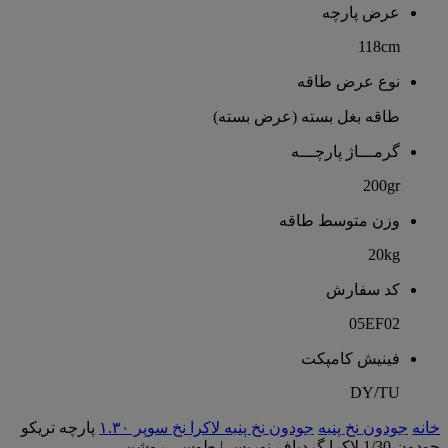
عرض پارچه
118cm
نوع عرض طاقه
طاقه بغل بسته (عرض بسته)
گرمـــاژ پارچـــه
200gr
وزن متوسط طاقه
20kg
کد سفارش
05EF02
فینیش کامپکت
DY/TU
خانه
جودون نخ پنبه
جودون نخ پنبه لاکرا نخ سوپر ۱.۳۰
پارچه تریکو
جودون 1/30 لاکرا گردباف نوریس | طوسی روشن