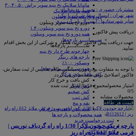
ماندانا سلانیک نخ پنبه سوپر براش ۳۰.۴۰.۵۰
مشتریان حضوری : تحویــل درب انبار
همه ماندانا سلانیک
شهر تهران : ارسال سفارشــات با پیک
دورو نخ پنبه سوپر وینیلون
سایر شهرستانـها : ارســال با بــاربـــری
دورو نخ پنبه سوپر وینیلون
دورو نخ پنبه سوپر وینیلون۱.۴۰
دریافت پیش فاکتور
همه دورو نخ پنبه سوپر وینیلون
ســـــایــــر پارچه‌ها
جهت دریافت پیش فاکتور خرید، همکار و شرکتی از این بخش اقدام
ســـــایــــر پارچه‌ها
نمایید.
چهارخونه طرح دار نخ پنبه
پارچه های رینگر
ویسکوز ۱۰۰٪
همه ســـــایــــر پارچه‌ها
با توجه به متفاوت بودن وزن میانگین طاقه ها، پس از ثبت سفارش،
کش بافت و خرج کار
فاکتور اصلاحی برای شما صادر می گردد.
کش بافت و خرج کار
امتیاز محصول
مجموع فرم
0
امتیاز ثبت شده
کش نازک
0
/5
کش ضخیم
محصولات مشابه
کش تیپ
قیمت هر طاقه
یقه و مچ
همه کش بافت و خرج کار
همه محصولات و پارچه ها
ثبت درخواست خرید
پارچه تریکو جودون لاکرا 1/30 راه راه گردباف نوریس |
تماس با نوریس
فرمی ملانژ 612 راه راه ریز
پیج اینستاگرام