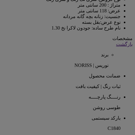
متراژ : 200 سانتی متر
عرض: 118 سانتی متر
جنسیت: زنانه بچه گانه مردانه
نوع عرض:بقل بسته
نام طرح ساده: جودون لاکرا نخ 1.30
مشخصات
بازگشت
برند
نوریس | NORISS
ضمانت محصول
ثبات رنگ | کیفیت بافت
رنــــگ پارچــــه
طوسی روشن
بارکد سیستمی
C1840