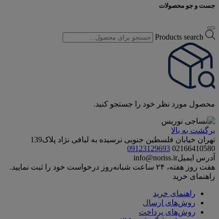
جست و جو محصولات
Products search
محصول مورد نظر خود را جستجو کنید.
برگشت به بالا
تهران خیابان فلسطین جنوبی نرسیده به لبافی نژاد پلاک139
09123129693
02166410580
آدرس ایمیل
info@noriss.ir
هفت روز هفته، ۲۴ ساعت شبانه‌روز درخواست خود را ثبت نمایید.
راهنمای خرید
راهنمای خرید
روش‌های ارسال
روش‌های پرداخت