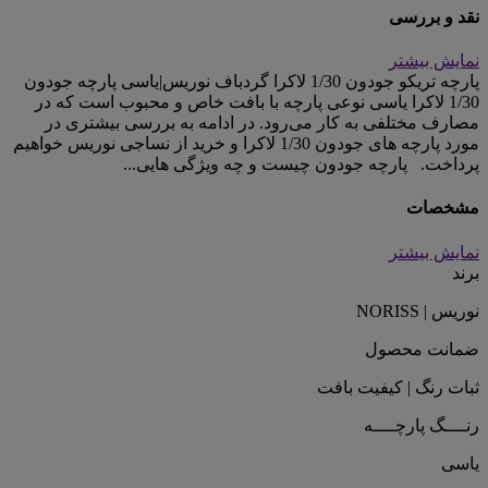
نقد و بررسی
نمایش بیشتر
پارچه تریکو جودون 1/30 لاکرا گردباف نوریس|یاسی پارچه جودون
1/30 لاکرا یاسی نوعی پارچه با بافت خاص و محبوب است که در
مصارف مختلفی به کار می‌رود. در ادامه به بررسی بیشتری در
مورد پارچه های جودون 1/30 لاکرا و خرید از نساجی نوریس خواهیم
پرداخت. پارچه جودون چیست و چه ویژگی هایی...
مشخصات
نمایش بیشتر
برند
نوریس | NORISS
ضمانت محصول
ثبات رنگ | کیفیت بافت
رنــــگ پارچــــه
یاسی