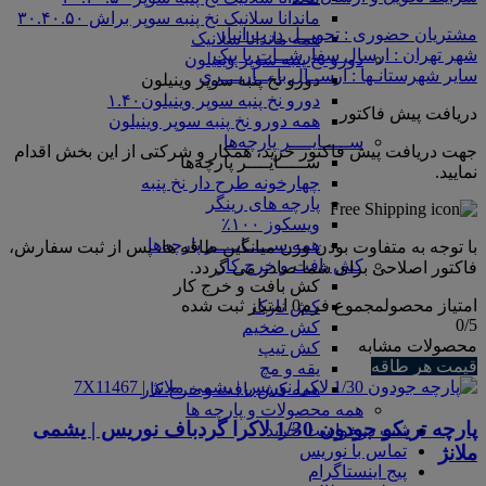
ماندانا سلانیک نخ پنبه سوپر براش ۳۰.۴۰.۵۰
مشتریان حضوری : تحویــل درب انبار
همه ماندانا سلانیک
شهر تهران : ارسال سفارشــات با پیک
دورو نخ پنبه سوپر وینیلون
سایر شهرستانـها : ارســال با بــاربـــری
دورو نخ پنبه سوپر وینیلون
دورو نخ پنبه سوپر وینیلون۱.۴۰
دریافت پیش فاکتور
همه دورو نخ پنبه سوپر وینیلون
ســـــایــــر پارچه‌ها
جهت دریافت پیش فاکتور خرید، همکار و شرکتی از این بخش اقدام
ســـــایــــر پارچه‌ها
نمایید.
چهارخونه طرح دار نخ پنبه
پارچه های رینگر
ویسکوز ۱۰۰٪
همه ســـــایــــر پارچه‌ها
با توجه به متفاوت بودن وزن میانگین طاقه ها، پس از ثبت سفارش،
کش بافت و خرج کار
فاکتور اصلاحی برای شما صادر می گردد.
کش بافت و خرج کار
امتیاز محصول
مجموع فرم
0
امتیاز ثبت شده
کش نازک
0
/5
کش ضخیم
محصولات مشابه
کش تیپ
قیمت هر طاقه
یقه و مچ
همه کش بافت و خرج کار
همه محصولات و پارچه ها
پارچه تریکو جودون 1/30 لاکرا گردباف نوریس | یشمی
ثبت درخواست خرید
ملانژ
تماس با نوریس
پیج اینستاگرام