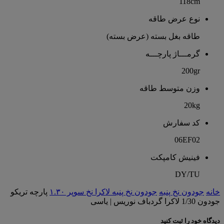
118cm
نوع عرض طاقه
طاقه بغل بسته (عرض بسته)
گرمـــاژ پارچـــه
200gr
وزن متوسط طاقه
20kg
کد سفارش
06EF02
فینیش کامپکت
DY/TU
خانه
جودون نخ پنبه
جودون نخ پنبه لاکرا نخ سوپر ۱.۳۰
پارچه تریکو
جودون 1/30 لاکرا گردباف نوریس | یاسی
دیدگاه خود را ثبت کنید