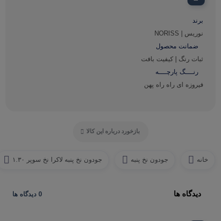
برند
نوریس | NORISS
ضمانت محصول
ثبات رنگ | کیفیت بافت
رنــــگ پارچــــه
فیروزه ای راه راه پهن
بازخورد درباره این کالا
خانه
جودون نخ پنبه
جودون نخ پنبه لاکرا نخ سوپر ۱.۳۰
دیدگاه ها
0 دیدگاه ها