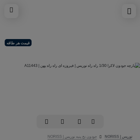
قیمت هر طاقه
نوریس | NORISS
جودون نخ پنبه نوریس | NORISS