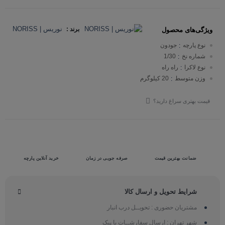
نوریس | NORISS
برند :
ویژگی‌های محصول
نوع پارچه
جودون
:
شماره نخ
1/30
:
نوع لاکرا
راه راه
:
وزن متوسط
20 کیلوگرم
:
قیمت بهتری سراغ دارید؟
ضمانت بهترین قیمت
صرفه جویی در زمان
خرید آنلاین پارچه
شرایط تحویل و ارسال کالا
مشتریان حضوری : تحویــل درب انبار
شهر تهران : ارسال سفارشــات با پیک