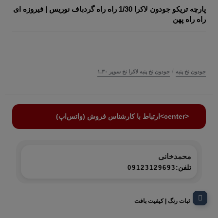
پارچه تریکو جودون لاکرا 1/30 راه راه گردباف نوریس | فیروزه ای
راه راه پهن
/
جودون نخ پنبه
جودون نخ پنبه لاکرا نخ سوپر ۱.۳۰
<center>ارتباط با کارشناس فروش (واتس‌اپ)
محمدخانی
تلفن:
09123129693
ثبات رنگ | کیفیت بافت