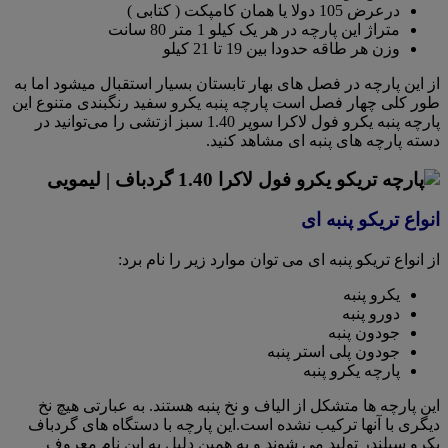
درعرض 105 دولا یا همان کامپکت ( کتابی )
متراژ این پارچه در هر یک کیلو 1 متر 80 سانت
وزن هر طاقه حدودا بین 19 تا 21 کیلو
از این پارچه در فصل های بهار تابستان بسیار استقبال میشود اما به
طور کلی چهار فصل است پارچه پنبه یکرو سفید رنگبندی متنوع این
پارچه پنبه یکرو فول لاکرا سوپر 1.40 سبز ازتشی را می‌توانید در
دسته پارچه های پنبه ای مشاهد کنید.
انواع تریکو پنبه ای
از انواع تریکو پنبه ای می توان موارد زیر را نام برد:
یکرو پنبه
دورو پنبه
جودون پنبه
جودون پلی استر پنبه
پارچه یکرو پنبه
این پارچه ها متشکل از الیاف و نخ پنبه هستند. به عبارتی هیچ نخ
دیگری با آنها ترکیب نشده است.این پارچه با دستگاه های گردباف
یکرو سیلندر تولید می شوند و به همین دلیل به این نام معروف