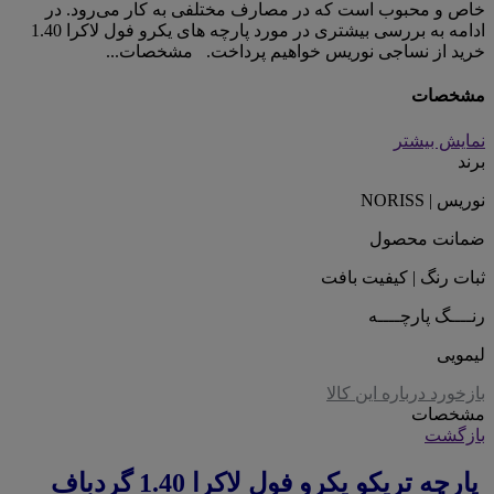
خاص و محبوب است که در مصارف مختلفی به کار می‌رود. در
ادامه به بررسی بیشتری در مورد پارچه های یکرو فول لاکرا 1.40
خرید از نساجی نوریس خواهیم پرداخت. مشخصات...
مشخصات
نمایش بیشتر
برند
نوریس | NORISS
ضمانت محصول
ثبات رنگ | کیفیت بافت
رنــــگ پارچــــه
لیمویی
بازخورد درباره این کالا
مشخصات
بازگشت
پارچه تریکو یکرو فول لاکرا 1.40 گردباف