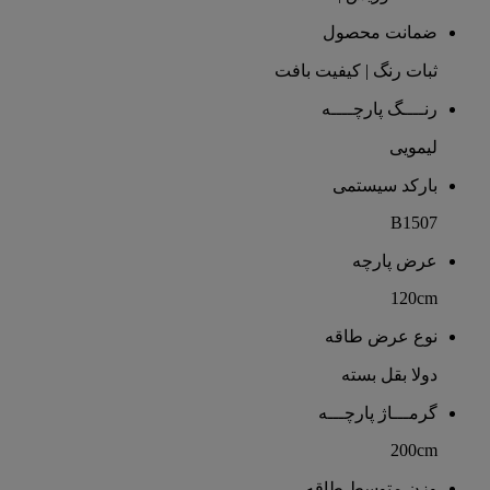
ضمانت محصول
ثبات رنگ | کیفیت بافت
رنــــگ پارچــــه
لیمویی
بارکد سیستمی
B1507
عرض پارچه
120cm
نوع عرض طاقه
دولا بقل بسته
گرمـــاژ پارچـــه
200cm
وزن متوسط طاقه