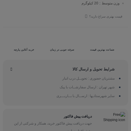
وزن متوسط
20 کیلوگرم
:
قیمت بهتری سراغ دارید؟
ضمانت بهترین قیمت
صرفه جویی در زمان
خرید آنلاین پارچه
شرایط تحویل و ارسال کالا
مشتریان حضوری : تحویــل درب انبار
شهر تهران : ارسال سفارشــات با پیک
سایر شهرستانـها : ارســال با بــاربـــری
دریافت پیش فاکتور
جهت دریافت پیش فاکتور خرید، همکار و شرکتی از این