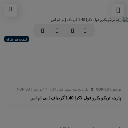
قیمت هر طاقه
نوریس | NORISS
یکرو نخ پنبه سوپر فول لاکرا ۱.۴۰ نوریس | NORISS
پارچه تریکو یکرو فول لاکرا 1.40 گردباف | بی ام اس