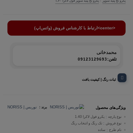
/
یکرو نخ پنبه سوپر
یکرو نخ پنبه سوپر فول لاکرا ۱.۴۰
<center>ارتباط با کارشناس فروش (واتس‌اپ)
محمدخانی
تلفن:
09123129693
ثبات رنگ | کیفیت بافت
نوریس | NORISS
برند :
ویژگی‌های محصول
نوع پارچه
یکرو فول لاکرا 1.40
:
نوع فروش
تک رنگ و انتخاب رنگ
:
نام طرح
ساده
: