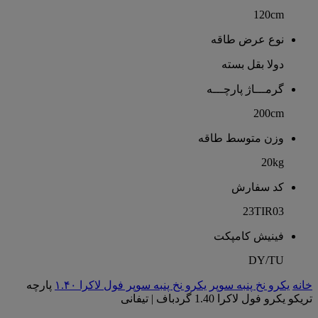
120cm
نوع عرض طاقه
دولا بقل بسته
گرمـــاژ پارچـــه
200cm
وزن متوسط طاقه
20kg
کد سفارش
23TIR03
فینیش کامپکت
DY/TU
خانه
یکرو نخ پنبه سوپر
یکرو نخ پنبه سوپر فول لاکرا ۱.۴۰
پارچه
تریکو یکرو فول لاکرا 1.40 گردباف | تیفانی