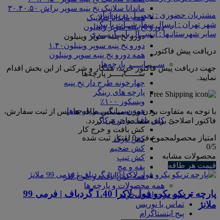
ماندانا سلانیک نخ پنبه سوپر براش ۳۰.۴۰.۵۰
مشتریان حضوری : تحویــل درب انبار
همه ماندانا سلانیک
شهر تهران : ارسال سفارشــات با پیک
دورو نخ پنبه سوپر وینیلون
سایر شهرستانـها : ارســال با بــاربـــری
دورو نخ پنبه سوپر وینیلون
دورو نخ پنبه سوپر وینیلون۱.۴۰
دریافت پیش فاکتور
همه دورو نخ پنبه سوپر وینیلون
ســـــایــــر پارچه‌ها
جهت دریافت پیش فاکتور خرید، همکار و شرکتی از این بخش اقدام
ســـــایــــر پارچه‌ها
نمایید.
چهارخونه طرح دار نخ پنبه
پارچه های رینگر
ویسکوز ۱۰۰٪
همه ســـــایــــر پارچه‌ها
با توجه به متفاوت بودن وزن میانگین طاقه ها، پس از ثبت سفارش،
کش بافت و خرج کار
فاکتور اصلاحی برای شما صادر می گردد.
کش بافت و خرج کار
امتیاز محصول
مجموع فرم
0
امتیاز ثبت شده
کش نازک
0
/5
کش ضخیم
محصولات مشابه
کش تیپ
قیمت هر طاقه
یقه و مچ
همه کش بافت و خرج کار
همه محصولات و پارچه ها
پارچه تریکو یکرو فول لاکرا 1.40 گردباف | فرمی 99
ثبت درخواست خرید
ملانژ
تماس با نوریس
پیج اینستاگرام