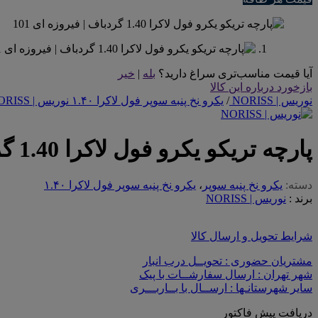
آیا قیمت مناسب‌تری سراغ دارید؟
بله
|
خیر
بازخورد درباره این کالا
نوریس | NORISS
/
یکرو نخ پنبه سوپر فول لاکرا ۱.۴۰ نوریس | NORISS
پارچه تریکو یکرو فول لاکرا 1.40 گردباف | فیروزه ای 101
دسته:
یکرو نخ پنبه سوپر
،
یکرو نخ پنبه سوپر فول لاکرا ۱.۴۰
برند :
نوریس | NORISS
شرایط تحویل و ارسال کالا
مشتریان حضوری : تحویــل درب انبار
شهر تهران : ارسال سفارشــات با پیک
سایر شهرستانـها : ارســال با بــاربـــری
دریافت پیش فاکتور