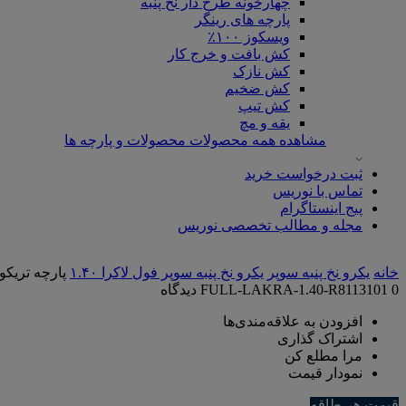
چهارخونه طرح دار نخ پنبه
پارچه های رینگر
ویسکوز ۱۰۰٪
کش بافت و خرج کار
کش نازک
کش ضخیم
کش تیپ
یقه و مچ
مشاهده همه محصولات محصولات و پارچه ها
ثبت درخواست خرید
تماس با نوریس
پیج اینستاگرام
مجله و مطالب تخصصی نوریس
خانه
یکرو نخ پنبه سوپر
یکرو نخ پنبه سوپر فول لاکرا ۱.۴۰
پارچه تریکو یکرو فول لا
0 دیدگاه
FULL-LAKRA-1.40-R8113101
افزودن به علاقه‌مندی‌ها
اشتراک گذاری
مرا مطلع کن
نمودار قیمت
قیمت هر طاقه