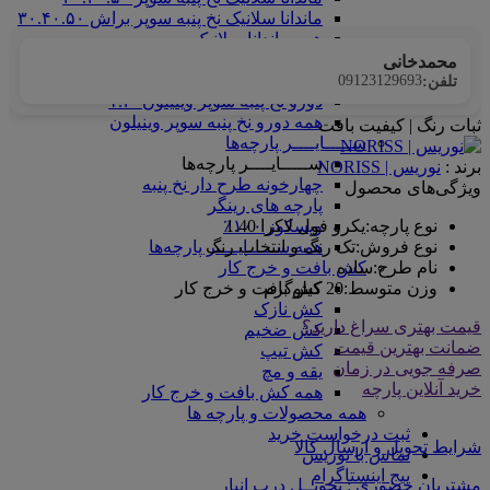
ماندانا سلانیک نخ پنبه سوپر براش ۳۰.۴۰.۵۰
همه ماندانا سلانیک
دورو نخ پنبه سوپر وینیلون
محمدخانی
دورو نخ پنبه سوپر وینیلون
09123129693
تلفن:
دورو نخ پنبه سوپر وینیلون۱.۴۰
همه دورو نخ پنبه سوپر وینیلون
ثبات رنگ | کیفیت بافت
ســـــایــــر پارچه‌ها
ســـــایــــر پارچه‌ها
برند :
نوریس | NORISS
چهارخونه طرح دار نخ پنبه
ویژگی‌های محصول
پارچه های رینگر
نوع پارچه
:
یکرو فول لاکرا 1.40
ویسکوز ۱۰۰٪
نوع فروش
:
تک رنگ و انتخاب رنگ
همه ســـــایــــر پارچه‌ها
نام طرح
:
ساده
کش بافت و خرج کار
وزن متوسط
:
20 کیلوگرم
کش بافت و خرج کار
کش نازک
قیمت بهتری سراغ دارید؟
کش ضخیم
ضمانت بهترین قیمت
کش تیپ
صرفه جویی در زمان
یقه و مچ
خرید آنلاین پارچه
همه کش بافت و خرج کار
همه محصولات و پارچه ها
ثبت درخواست خرید
شرایط تحویل و ارسال کالا
تماس با نوریس
پیج اینستاگرام
مشتریان حضوری : تحویــل درب انبار