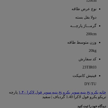
120cm
نوع عرض طاقه
دولا بقل بسته
گرمـــاژ پارچـــه
200cm
وزن متوسط طاقه
20kg
کد سفارش
23TIR03
فینیش کامپکت
DY/TU
خانه
یکرو نخ پنبه سوپر
یکرو نخ پنبه سوپر فول لاکرا ۱.۴۰
پارچه
تریکو یکرو فول لاکرا 1.40 گردباف | سفید
دیدگاه خود را ثبت کنید