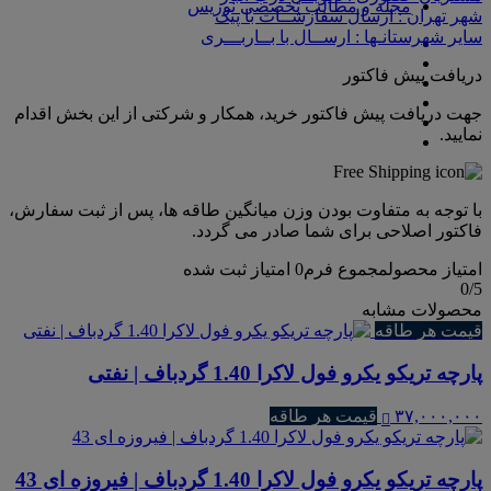
مجله و مطالب تخصصی نوریس
شهر تهران : ارسال سفارشــات با پیک
سایر شهرستانـها : ارســال با بــاربـــری
دریافت پیش فاکتور
جهت دریافت پیش فاکتور خرید، همکار و شرکتی از این بخش اقدام
نمایید.
با توجه به متفاوت بودن وزن میانگین طاقه ها، پس از ثبت سفارش،
فاکتور اصلاحی برای شما صادر می گردد.
امتیاز محصول
مجموع فرم
0
امتیاز ثبت شده
0
/5
محصولات مشابه
قیمت هر طاقه
پارچه تریکو یکرو فول لاکرا 1.40 گردباف | نفتی
۳۷,۰۰۰,۰۰۰
قیمت هر طاقه
پارچه تریکو یکرو فول لاکرا 1.40 گردباف | فیروزه ای 43