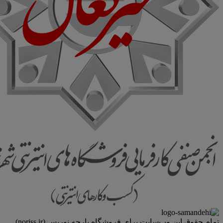
تمام حقوق اين وب‌سايت برای فروشگاه پارچه نوریس (noriss.ir)