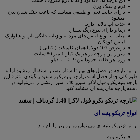
این پارچه یک لایه بود و به یک رو معروف هست.
نرم و سبک وزن.
دارای حالت نخی و طبیعی میباشد که باعث خنک شدن بدن
میشود.
جذب آب بالایی دارد.
زیبا و دارای تنوع رنگ بسیار.
مناسب انواع لباس های مردانه و زنانه خانگی تاپ و شلوارک
لباس کودکان.
درعرض 105 دولا یا همان کامپکت ( کتابی )
متراژ این پارچه در هر یک کیلو 1 متر 80 سانت
وزن هر طاقه حدودا بین 19 تا 21 کیلو
از این پارچه در فصل های بهار تابستان بسیار استقبال میشود اما به
طور کلی چهار فصل است پارچه پنبه یکرو سفید رنگبندی متنوع این
پارچه پنبه یکرو فول لاکرا سوپر 1.40 سبز ازتشی را می‌توانید در
دسته پارچه های پنبه ای مشاهد کنید.
انواع تریکو پنبه ای
از انواع تریکو پنبه ای می توان موارد زیر را نام برد:
یکرو پنبه