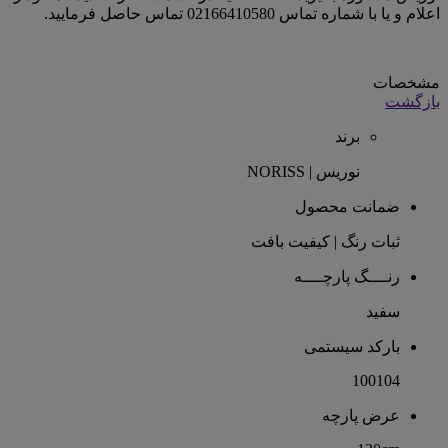
اعلام و یا با شماره تماس 02166410580 تماس حاصل فرمایید.
مشخصات
بازگشت
برند
نوریس | NORISS
ضمانت محصول
ثبات رنگ | کیفیت بافت
رنــــگ پارچــــه
سفید
بارکد سیستمی
100104
عرض پارچه