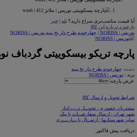
آیا قیمت مناسب‌تری سراغ دارید؟
بله
|
خیر
بازخورد درباره این کالا
نوریس | NORISS
/
چهارخونه طرح دار نخ پنبه نوریس | NORISS
پارچه تریکو بیسکوییتی گردباف نوریس
دسته:
چهارخونه طرح دار نخ پنبه
برند :
نوریس | NORISS
عرض پارچه
شرایط تحویل و ارسال کالا
مشتریان حضوری : تحویــل درب انبار
شهر تهران : ارسال سفارشــات با پیک
سایر شهرستانـها : ارســال با بــاربـــری
دریافت پیش فاکتور