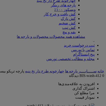
چهارخونه طرح دار نخ پنبه
پارچه های رینگر
ویسکوز ۱۰۰٪
کش بافت و خرج کار
کش نازک
کش ضخیم
کش تیپ
یقه و مچ
مشاهده همه محصولات محصولات و پارچه ها
ثبت درخواست خرید
تماس با نوریس
پیج اینستاگرام
مجله و مطالب تخصصی نوریس
خانه
ســـــایــــر پارچه‌ ها
چهارخونه طرح دار نخ پنبه
پارچه تریکو بیسک
0 دیدگاه
BIS-wash-412
افزودن به علاقه‌مندی‌ها
اشتراک گذاری
مرا مطلع کن
نمودار قیمت