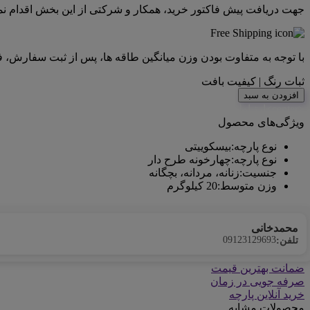
جهت دریافت پیش فاکتور خرید، همکار و شرکتی از این بخش اقدام نما
با توجه به متفاوت بودن وزن میانگین طاقه ها، پس از ثبت سفارش، 
ثبات رنگ | کیفیت بافت
افزودن به سبد
<center>ارتباط با کارشناس فروش (واتس‌اپ)
ویژگی‌های محصول
نوع پارچه
:
بیسکوییتی
نوع پارچه
:
چهارخونه طرح دار
جنسیت
:
زنانه، مردانه، بچگانه
وزن متوسط
:
20 کیلوگرم
محمدخانی
09123129693
تلفن:
ضمانت بهترین قیمت
صرفه جویی در زمان
خرید آنلاین پارچه
محصولات مشابه