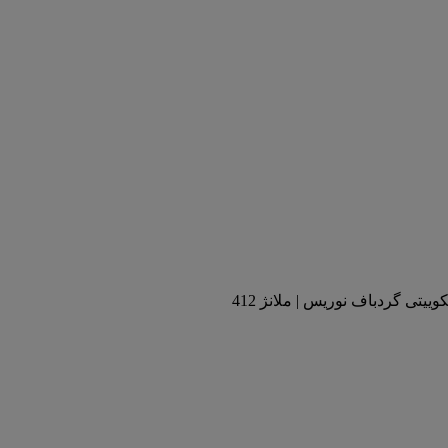
وییتی گردباف نوریس | ملانژ 412