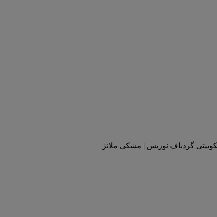
کوییتی گردباف نوریس | مشکی ملانژ