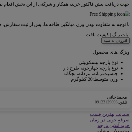
جهت دریافت پیش فاکتور خرید، همکار و شرکتی از این بخش اقدام نما
با توجه به متفاوت بودن وزن میانگین طاقه ها، پس از ثبت سفارش، 
ثبات رنگ | کیفیت بافت
افزودن به سبد
<center>ارتباط با کارشناس فروش (واتس‌اپ)
ویژگی‌های محصول
نوع پارچه
:
بیسکوییتی
نوع پارچه
:
چهارخونه طرح دار
جنسیت
:
زنانه، مردانه، بچگانه
وزن متوسط
:
20 کیلوگرم
محمدخانی
09123129693
تلفن:
ضمانت بهترین قیمت
صرفه جویی در زمان
خرید آنلاین پارچه
محصولات مشابه