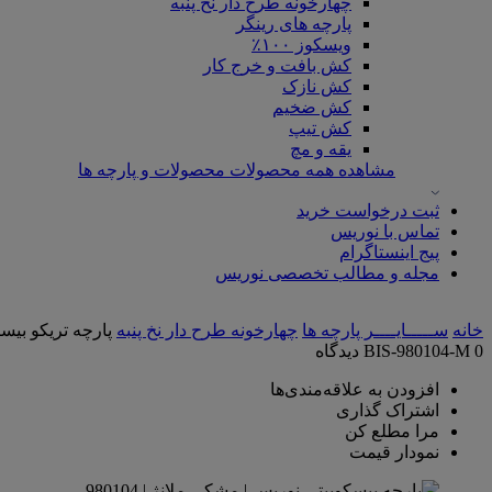
چهارخونه طرح دار نخ پنبه
پارچه های رینگر
ویسکوز ۱۰۰٪
کش بافت و خرج کار
کش نازک
کش ضخیم
کش تیپ
یقه و مچ
مشاهده همه محصولات محصولات و پارچه ها
ثبت درخواست خرید
تماس با نوریس
پیج اینستاگرام
مجله و مطالب تخصصی نوریس
خانه
ســـــایــــر پارچه‌ ها
چهارخونه طرح دار نخ پنبه
پارچه تریکو بیس
0 دیدگاه
BIS-980104-M
افزودن به علاقه‌مندی‌ها
اشتراک گذاری
مرا مطلع کن
نمودار قیمت