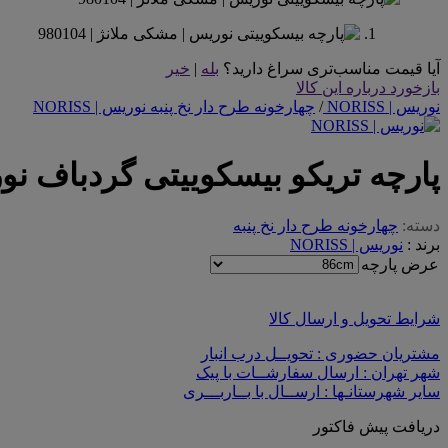
آیا قیمت مناسب‌تری سراغ دارید؟
بله
|
خیر
بازخورد درباره این کالا
نوریس | NORISS
/
چهارخونه طرح دار نخ پنبه نوریس | NORISS
پارچه تریکو بیسکوییتی گردباف نو
دسته:
چهارخونه طرح دار نخ پنبه
برند :
نوریس | NORISS
عرض پارچه
شرایط تحویل و ارسال کالا
مشتریان حضوری : تحویــل درب انبار
شهر تهران : ارسال سفارشــات با پیک
سایر شهرستانـها : ارســال با بــاربـــری
دریافت پیش فاکتور