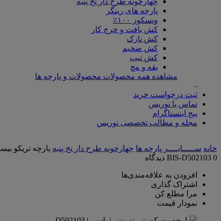
چهارخونه طرح دار نخ پنبه
پارچه های رینگر
ویسکوز ۱۰۰٪
کش بافت و خرج کار
کش نازک
کش ضخیم
کش تیپ
یقه و مچ
مشاهده همه محصولات محصولات و پارچه ها
ثبت درخواست خرید
تماس با نوریس
پیج اینستاگرام
مجله و مطالب تخصصی نوریس
خانه
ســـــایــــر پارچه‌ ها
چهارخونه طرح دار نخ پنبه
پارچه تریکو بیس
0 دیدگاه
BIS-D502103
افزودن به علاقه‌مندی‌ها
اشتراک گذاری
مرا مطلع کن
نمودار قیمت