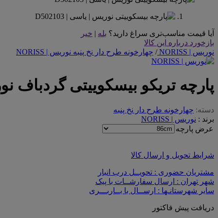
آیا قیمت مناسب‌تری سراغ دارید؟
بله
|
خیر
بازخورد درباره این کالا
نوریس | NORISS
/
چهارخونه طرح دار نخ پنبه نوریس | NORISS
پارچه تریکو بیسکوییتی گردباف نو
دسته:
چهارخونه طرح دار نخ پنبه
برند :
نوریس | NORISS
عرض پارچه
شرایط تحویل و ارسال کالا
مشتریان حضوری : تحویــل درب انبار
شهر تهران : ارسال سفارشــات با پیک
سایر شهرستانـها : ارســال با بــاربـــری
دریافت پیش فاکتور