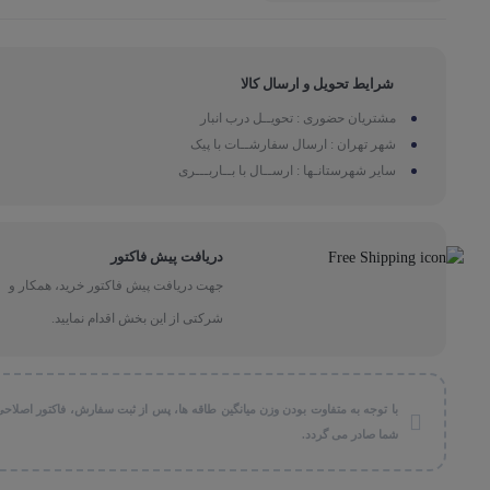
شرایط تحویل و ارسال کالا
مشتریان حضوری : تحویــل درب انبار
شهر تهران : ارسال سفارشــات با پیک
سایر شهرستانـها : ارســال با بــاربـــری
دریافت پیش فاکتور
جهت دریافت پیش فاکتور خرید، همکار و
شرکتی از این بخش اقدام نمایید.
با توجه به متفاوت بودن وزن میانگین طاقه ها، پس از ثبت سفارش، فاکتور اصلاحی
شما صادر می گردد.