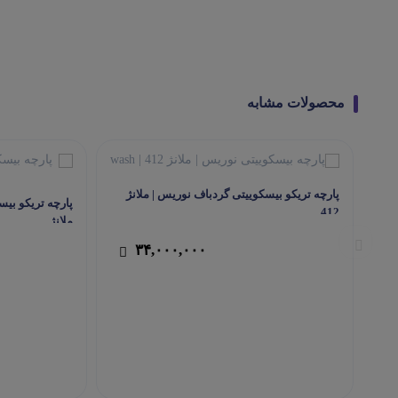
محصولات مشابه
پارچه تریکو بیسکوییتی گردباف نوریس | ملانژ
پارچه تریکو بی
412
ملانژ
۳۴,۰۰۰,۰۰۰