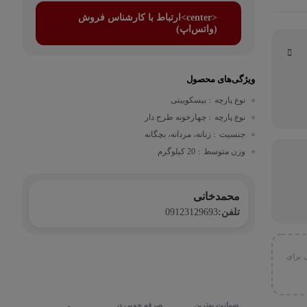
<center>ارتباط با کارشناس فروش
(واتس‌اپ)
ویژگی‌های محصول
نوع پارچه
بیسکوییتی
:
نوع پارچه
چهارخونه طرح دار
:
جنسیت
زنانه، مردانه، بچگانه
:
وزن متوسط
20 کیلوگرم
:
محمدخانی
تلفن:
09123129693
 برای
ضمانت بهترین
صرفه جویی در