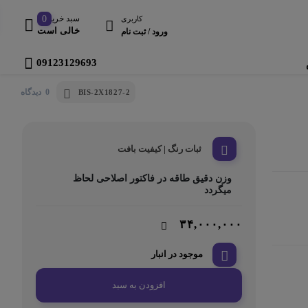
سبد خرید
0
کاربری
خالی است
ورود / ثبت نام
09123129693
0 دیدگاه
BIS-2X1827-2
ثبات رنگ | کیفیت بافت
وزن دقیق طاقه در فاکتور اصلاحی لحاظ
میگردد
۳۴,۰۰۰,۰۰۰
موجود در انبار
افزودن به سبد