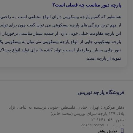
پارچه دیور مناسب چه فصلی است؟
همانطور که گفتیم پارچه بیسکویتی دارای انواع مختلفی است. به راحتی 
از مهم ترین ویژگی های پارچه بیسکویتی می توان گفت چون برای تولید
این پارچه مقاومت خیلی خوبی دارد. از قیمت بسیار مناسبی برخوردار اس
پارچه بیسکویتی چاپی از انواع پارچه بیسکویتی می توان به بیسکویتی یک 
دیور چاپی بسیار پرطرفدار است و تولید کننده ها برای تولید انواع پوش
نمونه از پارچه است.
فروشگاه پارچه نوریس
دفتر مرکزی:
تهران خیابان فلسطین جنوبی نرسیده به لبافی نژاد
پلاک ۱۳۹ پارچه‌ سرای نوريس (محمد خانی)
تلفن ۰۲۱۶۶۴۱۰۵۸۰
تلفن همراه 09123129693
نمایش بیشتر
ساعت کاری مجموعه نوریس:
شنبه تا چهارشنبه ساعت ۹ صبح الی