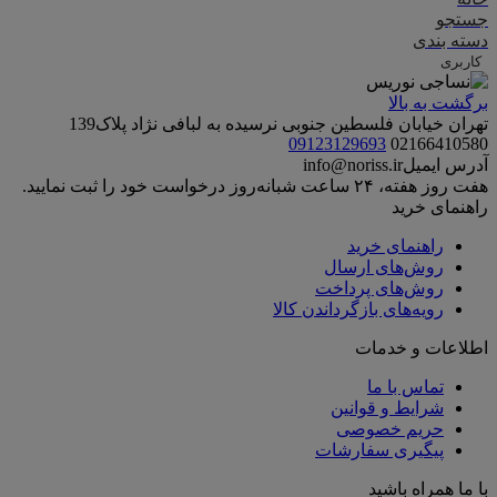
جستجو
دسته بندی
کاربری
برگشت به بالا
تهران خیابان فلسطین جنوبی نرسیده به لبافی نژاد پلاک139
09123129693
02166410580
آدرس ایمیل
info@noriss.ir
هفت روز هفته، ۲۴ ساعت شبانه‌روز درخواست خود را ثبت نمایید.
راهنمای خرید
راهنمای خرید
روش‌های ارسال
روش‌های پرداخت
رویه‌های بازگرداندن کالا
اطلاعات و خدمات
تماس با ما
شرایط و قوانین
حریم خصوصی
پیگیری سفارشات
با ما همراه باشید