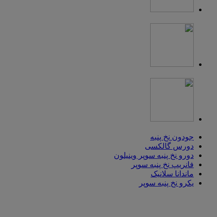
جودون نخ پنبه
دورس گالکسی
دورو نخ پنبه سوپر وینیلون
فانریپ نخ پنبه سوپر
ماندانا سلانیک
یکرو نخ پنبه سوپر