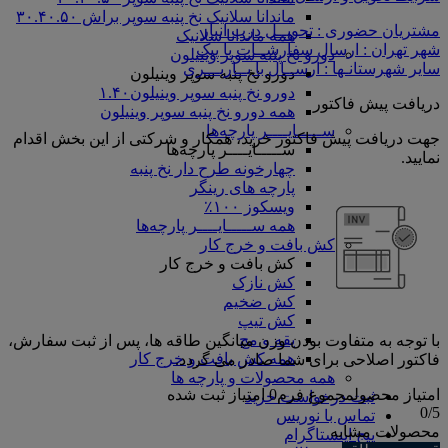
ماندانا سلانیک نخ پنبه سوپر براش ۳۰.۴۰.۵۰
مشتریان حضوری : تحویــل درب انبار
همه ماندانا سلانیک
شهر تهران : ارسال سفارشــات با پیک
دورو نخ پنبه سوپر وینیلون
سایر شهرستانـها : ارســال با بــاربـــری
دورو نخ پنبه سوپر وینیلون
دورو نخ پنبه سوپر وینیلون۱.۴۰
دریافت پیش فاکتور
همه دورو نخ پنبه سوپر وینیلون
ســـــایــــر پارچه‌ها
جهت دریافت پیش فاکتور خرید، همکار و شرکتی از این بخش اقدام
ســـــایــــر پارچه‌ها
نمایید.
چهارخونه طرح دار نخ پنبه
پارچه های رینگر
ویسکوز ۱۰۰٪
همه ســـــایــــر پارچه‌ها
کش بافت و خرج کار
کش بافت و خرج کار
کش نازک
کش ضخیم
کش تیپ
یقه و مچ
با توجه به متفاوت بودن وزن میانگین طاقه ها، پس از ثبت سفارش،
همه کش بافت و خرج کار
فاکتور اصلاحی برای شما صادر می گردد.
همه محصولات و پارچه ها
امتیاز محصول
مجموع فرم
0
امتیاز ثبت شده
ثبت درخواست خرید
0
/5
تماس با نوریس
محصولات مشابه
پیج اینستاگرام