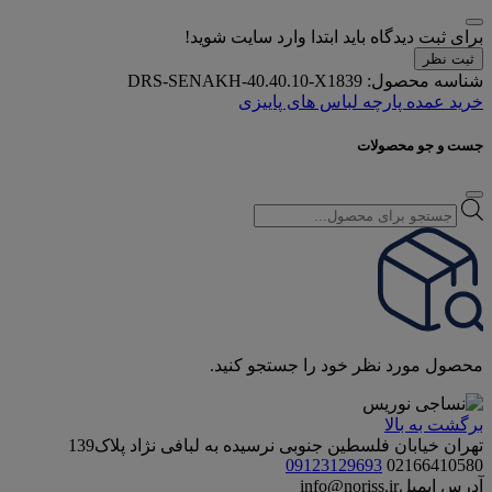
برای ثبت دیدگاه باید ابتدا وارد سایت شوید!
ثبت نظر
شناسه محصول:
DRS-SENAKH-40.40.10-X1839
خرید عمده پارچه لباس های پاییزی
جست و جو محصولات
Products
search
محصول مورد نظر خود را جستجو کنید.
برگشت به بالا
تهران خیابان فلسطین جنوبی نرسیده به لبافی نژاد پلاک139
09123129693
02166410580
آدرس ایمیل
info@noriss.ir