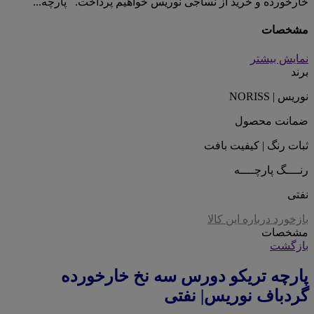
خارخورده و خرید از نساجی نوریس خواهیم پرداخت. پارچه...
مشخصات
نمایش بیشتر
برند
نوریس | NORISS
ضمانت محصول
ثبات رنگ | کیفیت بافت
رنــــگ پارچــــه
نفتی
بازخورد درباره این کالا
مشخصات
بازگشت
پارچه تریکو دورس سه نخ خارخورده
گردباف نوریس| نفتی