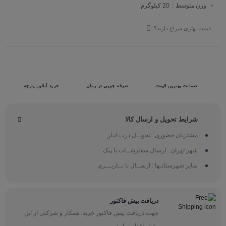
وزن متوسط
20 کیلوگرم
:
قیمت بهتری سراغ دارید؟
ضمانت بهترین قیمت
صرفه جویی در زمان
خرید آنلاین پارچه
شرایط تحویل و ارسال کالا
مشتریان حضوری : تحویــل درب انبار
شهر تهران : ارسال سفارشــات با پیک
سایر شهرستانـها : ارســال با بــاربـــری
دریافت پیش فاکتور
جهت دریافت پیش فاکتور خرید، همکار و شرکتی از این