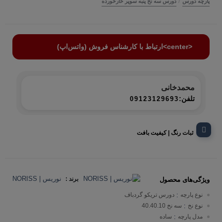
/
پارچه دورس
دورس سه نخ پنبه سوپر خارخورده
<center>ارتباط با کارشناس فروش (واتس‌اپ)
محمدخانی
تلفن:
09123129693
ثبات رنگ | کیفیت بافت
نوریس | NORISS
برند :
ویژگی‌های محصول
نوع پارچه
دورس تریکو گردباف
:
نوع نخ
سه نخ 40.40.10
:
مدل پارچه
ساده
: