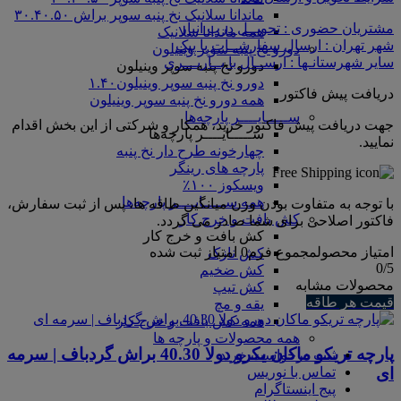
ماندانا سلانیک نخ پنبه سوپر براش ۳۰.۴۰.۵۰
مشتریان حضوری : تحویــل درب انبار
همه ماندانا سلانیک
شهر تهران : ارسال سفارشــات با پیک
دورو نخ پنبه سوپر وینیلون
سایر شهرستانـها : ارســال با بــاربـــری
دورو نخ پنبه سوپر وینیلون
دورو نخ پنبه سوپر وینیلون۱.۴۰
دریافت پیش فاکتور
همه دورو نخ پنبه سوپر وینیلون
ســـــایــــر پارچه‌ها
جهت دریافت پیش فاکتور خرید، همکار و شرکتی از این بخش اقدام
ســـــایــــر پارچه‌ها
نمایید.
چهارخونه طرح دار نخ پنبه
پارچه های رینگر
ویسکوز ۱۰۰٪
همه ســـــایــــر پارچه‌ها
با توجه به متفاوت بودن وزن میانگین طاقه ها، پس از ثبت سفارش،
کش بافت و خرج کار
فاکتور اصلاحی برای شما صادر می گردد.
کش بافت و خرج کار
امتیاز محصول
مجموع فرم
0
امتیاز ثبت شده
کش نازک
0
/5
کش ضخیم
محصولات مشابه
کش تیپ
قیمت هر طاقه
یقه و مچ
همه کش بافت و خرج کار
همه محصولات و پارچه ها
پارچه تریکو ماکان یکرو دولا 40.30 براش گردباف | سرمه
ثبت درخواست خرید
ای
تماس با نوریس
پیج اینستاگرام