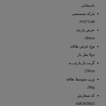
بادمجانی
بارکد سیستمی
F1071148
عرض پارچه
184cm
نوع عرض طاقه
دولا بقل باز
گرمـــاژ پارچـــه
250cm
وزن متوسط طاقه
20kg
کد سفارش
04KHOR03