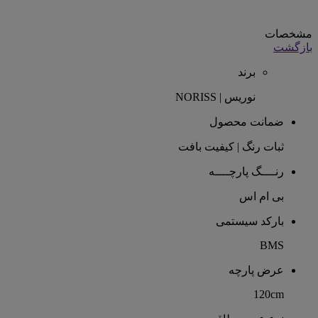
مشخصات
بازگشت
برند
نوریس | NORISS
ضمانت محصول
ثبات رنگ | کیفیت بافت
رنــــگ پارچــــه
بی ام اس
بارکد سیستمی
BMS
عرض پارچه
120cm