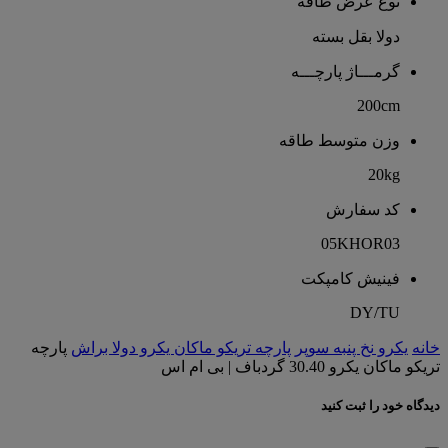
نوع عرض طاقه
دولا بقل بسته
گرمـــاژ پارچـــه
200cm
وزن متوسط طاقه
20kg
کد سفارش
05KHOR03
فینیش کامپکت
DY/TU
خانه
یکرو نخ پنبه سوپر
پارچه تریکو ماکان یکرو دولا براش
پارچه
تریکو ماکان یکرو 30.40 گردباف | بی ام اس
دیدگاه خود را ثبت کنید