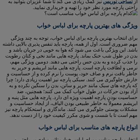
از
نساجی نوریس
نیز کمک زیادی می کند تا شما عزیزان بتوانید به
راحتی پارچه مورد نظر خود را تهیه و خریداری نمایید.
ویژگی های بهترین پارچه برای لباس خواب
برای انتخاب بهترین پارچه برای لباس خواب، توجه به چند ویژگی
مهم ضروری است. اول از همه، پارچه باید تنفس پذیری بالایی داشته
باشد. این ویژگی باعث می شود که هوا به خوبی در جریان باشد و
بدن در طول شب خنک بماند. پارچه هایی مانند نخی و کتان رطوبت
را جذب کرده و به بدن حس راحتی می دهند. دومین ویژگی مهم،
نرمی و لطافت پارچه است. پارچه هایی مانند ابریشم و حریر به
خاطر بافت نرم و صاف خود، پوست را نرم کرده و از حساسیت و
خارش جلوگیری می کنند. سبکی پارچه نیز اهمیت زیادی دارد؛ چرا
که پارچه های سبک مانند حریر و ساتن، بدن را سنگین نکرده و به
آزاد بودن حرکات در طول خواب کمک می کنند؛ همچنین، ضد
حساسیت بودن پارچه اهمیت ویژه ای دارد. پارچه هایی مثل پنبه و
ابریشم معمولاً به خاطر طبیعی بودن الیاف، از ایجاد حساسیت و
مشکلات پوستی جلوگیری می کنند. ماندگاری و استحکام پارچه نیز
مهم است تا با شست و شوی مکرر کیفیت خود را از دست ندهد.
انواع پارچه های مناسب برای لباس خواب
انتخاب پارچه مناسب برای لباس خواب تاثیر زیادی بر راحتی و