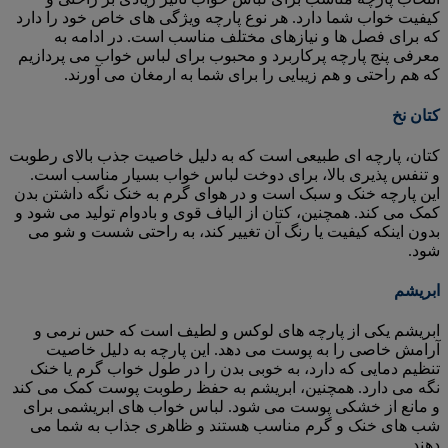
کیفیت خواب شما دارد. هر نوع پارچه ویژگی های خاص خود را دارد
که برای فصل ها و نیازهای مختلف مناسب است. در ادامه به
معرفی پنج پارچه پرکاربرد و محبوب برای لباس خواب می پردازیم
که هم راحتی و هم زیبایی را برای شما به ارمغان می آورند.
کتان نخ
کتان، پارچه ای طبیعی است که به دلیل خاصیت جذب بالای رطوبت
و تنفس پذیری بالا، برای دوخت لباس خواب بسیار مناسب است.
این پارچه خنک و سبک است و در هوای گرم به خنک نگه داشتن بدن
کمک می کند. همچنین، کتان از الیاف قوی و بادوام تولید می شود و
بدون اینکه کیفیت یا رنگ آن تغییر کند، به راحتی شست و شو می
شود.
ابریشم
ابریشم یکی از پارچه های لوکس و لطیف است که حس نرمی و
آرامش خاصی را به پوست می دهد. این پارچه به دلیل خاصیت
تنظیم دمایی که دارد، به خوبی بدن را در طول خواب گرم یا خنک
نگه می دارد. همچنین، ابریشم به حفظ رطوبت پوست کمک می کند
و مانع از خشکی پوست می شود. لباس خواب های ابریشمی برای
شب های خنک و گرم مناسب هستند و ظاهری جذاب به شما می
دهند.