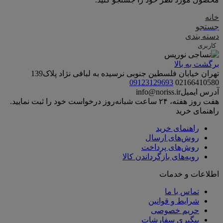
خانه
جستجو
دسته بندی
کاربری
برگشت به بالا
تهران خیابان فلسطین جنوبی نرسیده به لبافی نژاد پلاک139
09123129693
02166410580
آدرس ایمیل
info@noriss.ir
هفت روز هفته، ۲۴ ساعت شبانه‌روز درخواست خود را ثبت نمایید.
راهنمای خرید
راهنمای خرید
روش‌های ارسال
روش‌های پرداخت
رویه‌های بازگرداندن کالا
اطلاعات و خدمات
تماس با ما
شرایط و قوانین
حریم خصوصی
پیگیری سفارشات