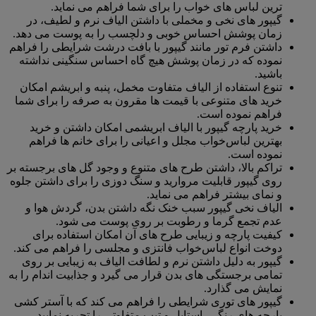
ترین لباس های خواب را برای شما فراهم می نماید.
گیپور های نخی و مخملی با داشتن الیاف نرم و لطیف، در
زمان پوشش احساس خوبی و دلچسب را به پوست می دهد.
داشتن فرم تور مانند گیپور با بافت درشت شرایطی را فراهم
نموده که در زمان پوشش هیچ گاه احساس سنگینی نداشته
باشید.
تنوع استفاده از الیاف متفاوت مخمل، پنبه و ابریشم امکان
خرید های متنوعی با قیمت ها مقرون به صرفه را برای شما
فراهم نموده است.
خرید پارچه گیپور با الیاف ابریشمی امکان داشتن و خرید
بهترین لباس‌خواب مجلل و اعیانی را برای خانم ها فراهم
نموده است.
تراکم بالا، داشتن طرح های متنوع و وجود گل های برجسته بر
روی گیپور قابلیت مروارید و سنگ دوزی را برای داشتن جلوه
و نمای بیشتر فراهم می نماید.
الیاف نخی گیپور سبب خنک نگه داشتن بدن، گردش هوا و
عدم تجمع گرما و رطوبت بر روی پوست می شود.
کیفیت پارچه و زیبایی طرح های آن امکان استفاده برای
دوخت انواع لباس‌خواب فانتزی و مجلسی را فراهم می کند.
گیپور به دلیل داشتن نرم و لطافت الیاف به زیبایی بر روی
تمامی برجستگی های بدن قرار می گیرد و جذابیت اندام را به
نمایش می گذارد.
گیپور های توری شرایطی را فراهم می کند که با آستر کشی
پارچه های رنگی، استایل و تیپ متفاوتی را تجربه نمایید.